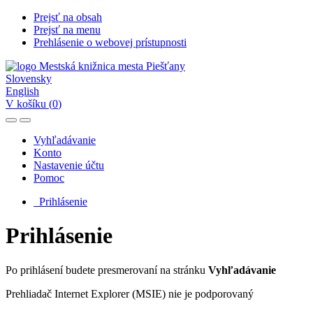
Prejsť na obsah
Prejsť na menu
Prehlásenie o webovej prístupnosti
Slovensky
English
V košíku (
0
)
Vyhľadávanie
Konto
Nastavenie účtu
Pomoc
Prihlásenie
Prihlásenie
Po prihlásení budete presmerovaní na stránku
Vyhľadávanie
Prehliadač Internet Explorer (MSIE) nie je podporovaný