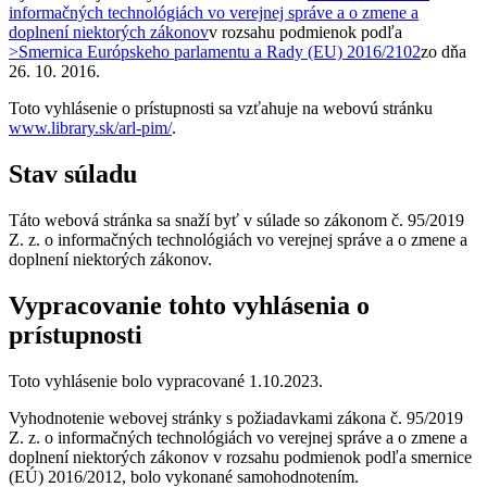
informačných technológiách vo verejnej správe a o zmene a
doplnení niektorých zákonov
v rozsahu podmienok podľa
>Smernica Európskeho parlamentu a Rady (EU) 2016/2102
zo dňa
26. 10. 2016
.
Toto vyhlásenie o prístupnosti sa vzťahuje na webovú stránku
www.library.sk/arl-pim/
.
Stav súladu
Táto webová stránka sa snaží byť v súlade so zákonom č. 95/2019
Z. z. o informačných technológiách vo verejnej správe a o zmene a
doplnení niektorých zákonov.
Vypracovanie tohto vyhlásenia o
prístupnosti
Toto vyhlásenie bolo vypracované
1.10.2023
.
Vyhodnotenie webovej stránky s požiadavkami zákona č. 95/2019
Z. z. o informačných technológiách vo verejnej správe a o zmene a
doplnení niektorých zákonov v rozsahu podmienok podľa smernice
(EÚ) 2016/2012, bolo vykonané samohodnotením.