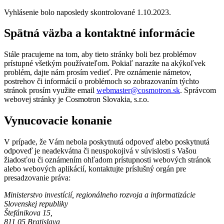
Vyhlásenie bolo naposledy skontrolované
1.10.2023
.
Spätná väzba a kontaktné informácie
Stále pracujeme na tom, aby tieto stránky boli bez problémov
prístupné všetkým používateľom. Pokiaľ narazíte na akýkoľvek
problém, dajte nám prosím vedieť. Pre oznámenie námetov,
postrehov či informácií o problémoch so zobrazovaním týchto
stránok prosím využite email
webmaster@cosmotron.sk
. Správcom
webovej stránky je Cosmotron Slovakia, s.r.o.
Vynucovacie konanie
V prípade, že Vám nebola poskytnutá odpoveď alebo poskytnutá
odpoveď je neadekvátna či neuspokojivá v súvislosti s Vašou
žiadosťou či oznámením ohľadom prístupnosti webových stránok
alebo webových aplikácií, kontaktujte príslušný orgán pre
presadzovanie práva:
Ministerstvo investícií, regionálneho rozvoja a informatizácie
Slovenskej republiky
Štefánikova 15
,
811 05 Bratislava