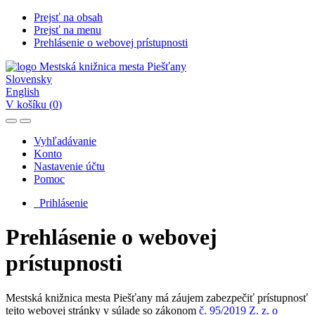
Prejsť na obsah
Prejsť na menu
Prehlásenie o webovej prístupnosti
Slovensky
English
V košíku (
0
)
Vyhľadávanie
Konto
Nastavenie účtu
Pomoc
Prihlásenie
Prehlásenie o webovej
prístupnosti
Mestská knižnica mesta Piešťany má záujem zabezpečiť prístupnosť
tejto webovej stránky v súlade so zákonom
č. 95/2019 Z. z. o