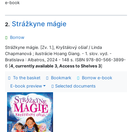
e-book
Strážkyne mágie
2.
Borrow
Strážkyne mágie. [Zv. 1.], Kryštálový ošiaľ / Linda
Chapmanová ; ilustrácie Hoang Giang. - 1. slov. vyd. -
Bratislava : Albatros, 2024 - 148 s. ISBN 978-80-566-3899-
6 [
4, currently available 3, Access to Shelves 3
]
To the basket
Bookmark
Borrow e-book
E-book preview
Selected documents