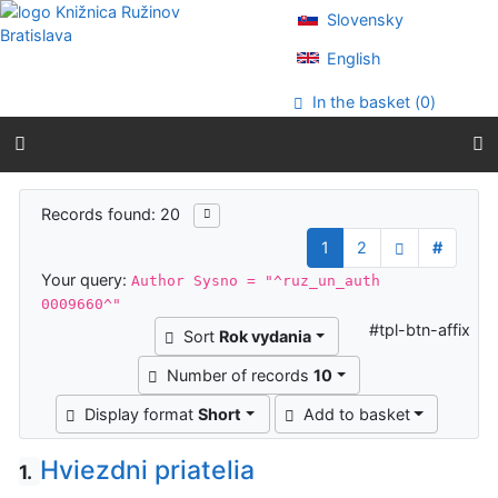
Go to content
Slovensky
Go to menu
Accessibility declaration
English
In the basket (
0
)
Search results
Records found: 20
1
2
#
Your query:
Author Sysno = "^ruz_un_auth
0009660^"
#tpl-btn-affix
Sort
Rok vydania
Number of records
10
Display format
Short
Add to basket
Hviezdni priatelia
1.