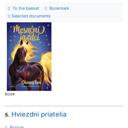
To the basket
Bookmark
Selected documents
book
Hviezdni priatelia
5.
Borrow