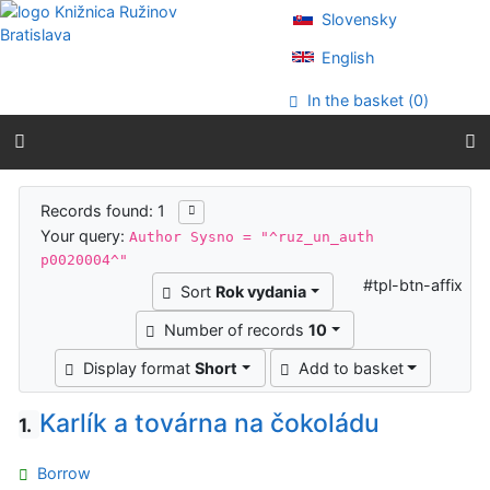
Go to content
Slovensky
Go to menu
Accessibility declaration
English
In the basket (
0
)
Search results
Records found: 1
Your query:
Author Sysno = "^ruz_un_auth
p0020004^"
#tpl-btn-affix
Sort
Rok vydania
Number of records
10
Display format
Short
Add to basket
Karlík a továrna na čokoládu
1.
Borrow