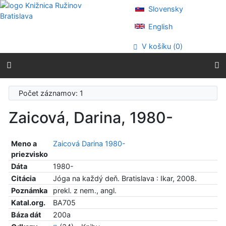
Prejsť na obsah
Slovensky
Prejsť na menu
Prehlásenie o webovej prístupnosti
English
V košíku (
0
)
Počet záznamov: 1
Zaicová, Darina, 1980-
Meno a
Zaicová Darina 1980-
priezvisko
Dáta
1980-
Citácia
Jóga na každý deň. Bratislava : Ikar, 2008.
Poznámka
prekl. z nem., angl.
Katal.org.
BA705
Báza dát
200a