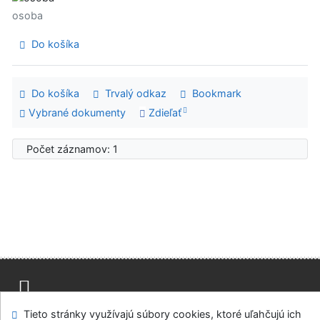
osoba
Do košíka
Do košíka
Trvalý odkaz
Bookmark
Vybrané dokumenty
Zdieľať
Počet záznamov: 1
Mapa stránok
Prístupnosť
Súkromie
Tieto stránky využívajú súbory cookies, ktoré uľahčujú ich