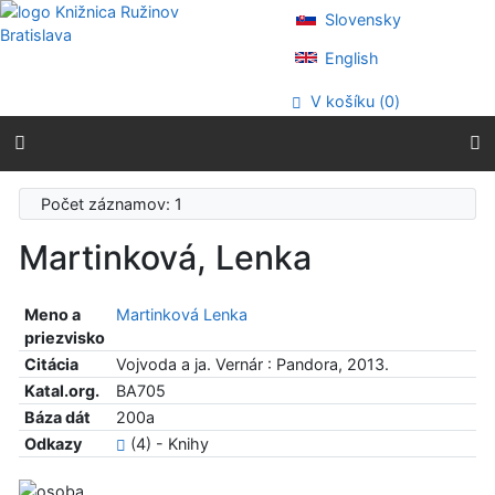
Prejsť na obsah
Slovensky
Prejsť na menu
Prehlásenie o webovej prístupnosti
English
V košíku (
0
)
Počet záznamov: 1
Martinková, Lenka
Meno a
Martinková Lenka
priezvisko
Citácia
Vojvoda a ja. Vernár : Pandora, 2013.
Katal.org.
BA705
Báza dát
200a
Odkazy
(4) - Knihy