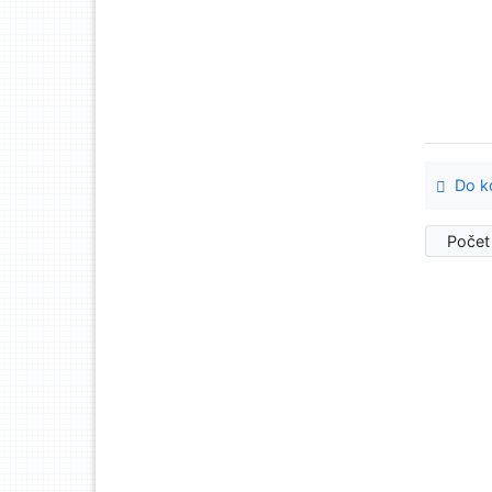
Do ko
Počet