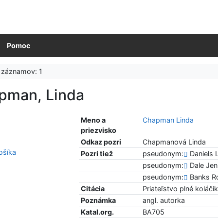
Pomoc
 záznamov: 1
pman, Linda
Meno a
Chapman Linda
priezvisko
Odkaz pozri
Chapmanová Linda
šíka
Pozri tiež
pseudonym:
Daniels 
pseudonym:
Dale Je
pseudonym:
Banks R
Citácia
Priateľstvo plné koláči
Poznámka
angl. autorka
Katal.org.
BA705