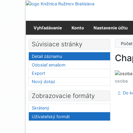
Prejsť na obsah
Prejsť na menu
Prehlásenie o webovej prístupnosti
Vyhľadávanie
Konto
Nastavenie účtu
Súvisiace stránky
Počet
Cha
Detail záznamu
Odoslať emailom
Export
osoba
Nový dotaz
Do ko
Zobrazovacie formáty
Skrátený
Užívateľský formát