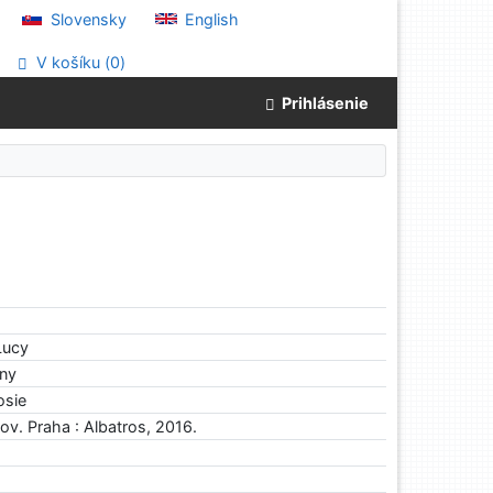
Slovensky
English
V košíku (
0
)
Prihlásenie
Lucy
nny
osie
kov. Praha : Albatros, 2016.