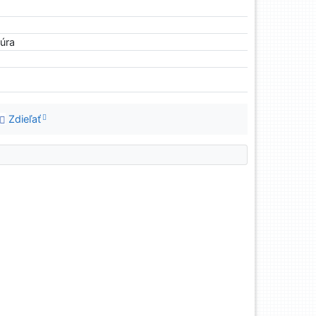
túra
Zdieľať