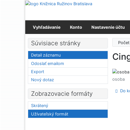
Prejsť na obsah
Prejsť na menu
Prehlásenie o webovej prístupnosti
Vyhľadávanie
Konto
Nastavenie účtu
Súvisiace stránky
Počet
Cing
Detail záznamu
Odoslať emailom
Export
osoba
Nový dotaz
Do ko
Zobrazovacie formáty
Skrátený
Užívateľský formát