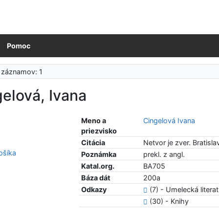
Pomoc
 záznamov: 1
elová, Ivana
Meno a
Cingelová Ivana
priezvisko
Citácia
Netvor je zver. Bratisla
šíka
Poznámka
prekl. z angl.
Katal.org.
BA705
Báza dát
200a
Odkazy
(7) - Umelecká litera
(30) - Knihy