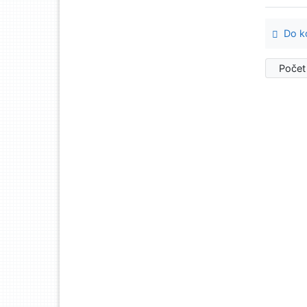
Do ko
Počet