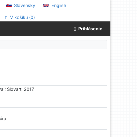
Slovensky
English
V košíku (
0
)
Prihlásenie
va : Slovart, 2017.
túra