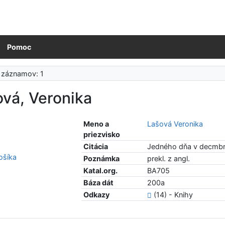
Pomoc
 záznamov: 1
vá, Veronika
Meno a
Lašová Veronika
priezvisko
Citácia
Jedného dňa v decmbri.
šíka
Poznámka
prekl. z angl.
Katal.org.
BA705
Báza dát
200a
Odkazy
(14) - Knihy