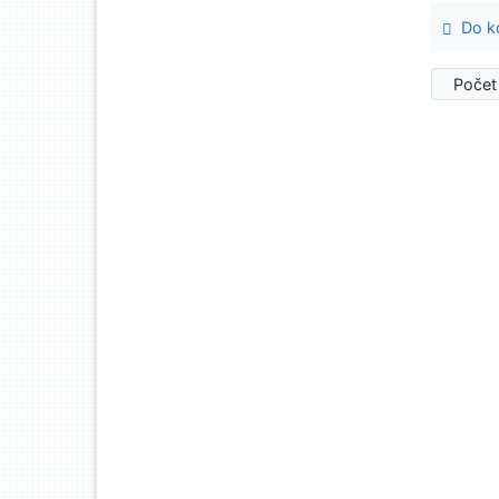
Do ko
Počet