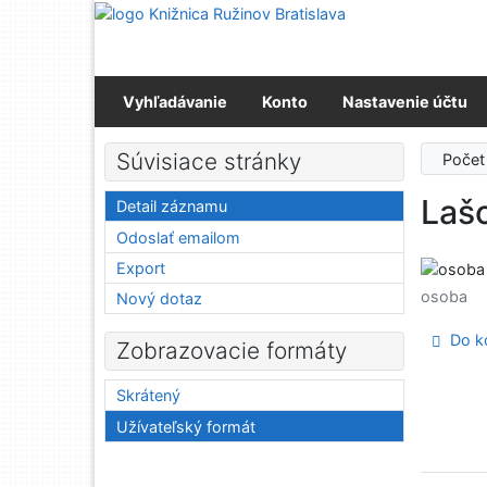
Prejsť na obsah
Prejsť na menu
Prehlásenie o webovej prístupnosti
Vyhľadávanie
Konto
Nastavenie účtu
Súvisiace stránky
Počet
Lašo
Detail záznamu
Odoslať emailom
Export
osoba
Nový dotaz
Do ko
Zobrazovacie formáty
Skrátený
Užívateľský formát