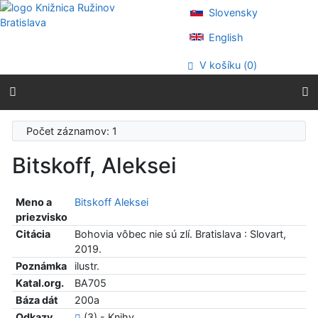
Prejsť na obsah
Slovensky
Prejsť na menu
Prehlásenie o webovej prístupnosti
English
V košíku (
0
)
Počet záznamov: 1
Bitskoff, Aleksei
Meno a
Bitskoff Aleksei
priezvisko
Citácia
Bohovia vôbec nie sú zlí. Bratislava : Slovart,
2019.
Poznámka
ilustr.
Katal.org.
BA705
Báza dát
200a
Odkazy
(3) - Knihy