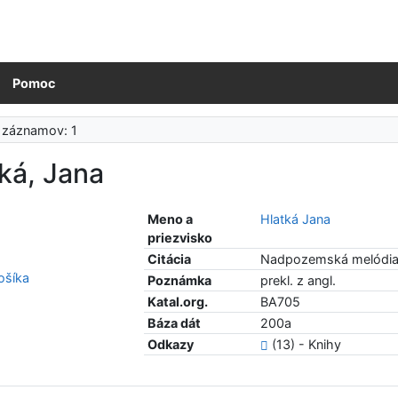
Pomoc
 záznamov: 1
ká, Jana
Meno a
Hlatká Jana
priezvisko
Citácia
Nadpozemská melódia. 
šíka
Poznámka
prekl. z angl.
Katal.org.
BA705
Báza dát
200a
Odkazy
(13) - Knihy