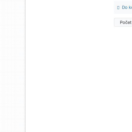
Do ko
Počet