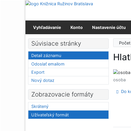
Prejsť na obsah
Prejsť na menu
Prehlásenie o webovej prístupnosti
Vyhľadávanie
Konto
Nastavenie účtu
Súvisiace stránky
Počet
Hlat
Detail záznamu
Odoslať emailom
Export
osoba
Nový dotaz
Do ko
Zobrazovacie formáty
Skrátený
Užívateľský formát