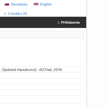
Slovensky
English
V košíku (
0
)
Prihlásenie
[Spišské Hanušovce] : i527.net, 2019.