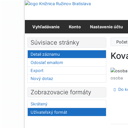
Prejsť na obsah
Prejsť na menu
Prehlásenie o webovej prístupnosti
Vyhľadávanie
Konto
Nastavenie účtu
Súvisiace stránky
Počet
Kov
Detail záznamu
Odoslať emailom
Export
osoba
Nový dotaz
Do ko
Zobrazovacie formáty
Skrátený
Užívateľský formát