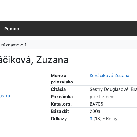
Pomoc
 záznamov: 1
áčiková, Zuzana
Meno a
Kováčiková Zuzana
priezvisko
Citácia
Sestry Douglasové. Brat
šíka
Poznámka
prekl. z nem.
Katal.org.
BA705
Báza dát
200a
Odkazy
(18) - Knihy