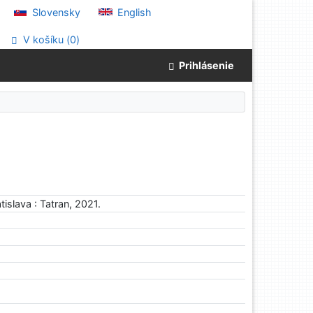
Slovensky
English
V košíku (
0
)
Prihlásenie
islava : Tatran, 2021.