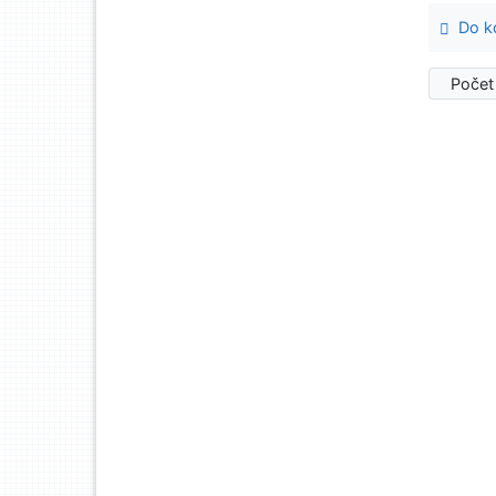
Do ko
Počet