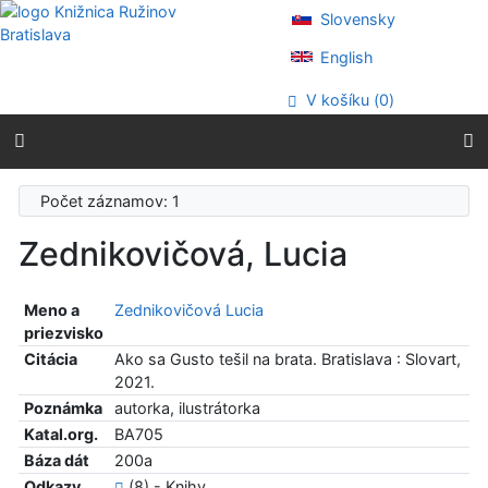
Prejsť na obsah
Slovensky
Prejsť na menu
Prehlásenie o webovej prístupnosti
English
V košíku (
0
)
Počet záznamov: 1
Zednikovičová, Lucia
Meno a
Zednikovičová Lucia
priezvisko
Citácia
Ako sa Gusto tešil na brata. Bratislava : Slovart,
2021.
Poznámka
autorka, ilustrátorka
Katal.org.
BA705
Báza dát
200a
Odkazy
(8) - Knihy