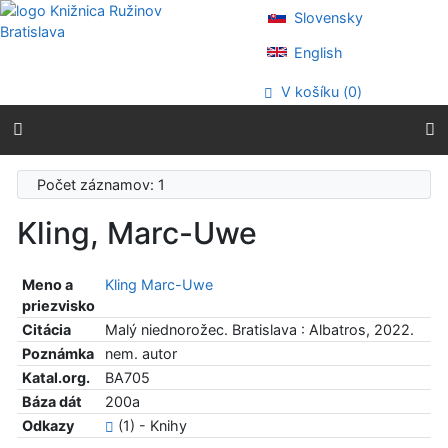
Prejsť na obsah
Slovensky
Prejsť na menu
Prehlásenie o webovej prístupnosti
English
V košíku (
0
)
Počet záznamov: 1
Kling, Marc-Uwe
Meno a
Kling Marc-Uwe
priezvisko
Citácia
Malý niednorožec. Bratislava : Albatros, 2022.
Poznámka
nem. autor
Katal.org.
BA705
Báza dát
200a
Odkazy
(1) - Knihy