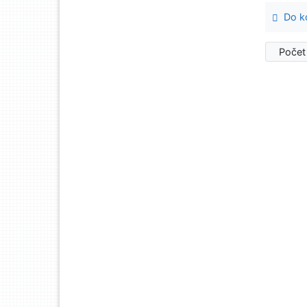
Do ko
Počet