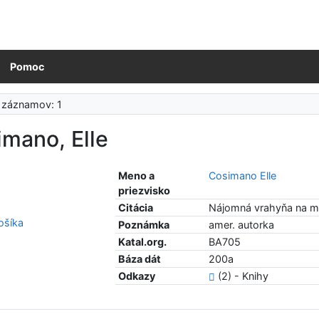
Pomoc
 záznamov: 1
mano, Elle
Meno a
Cosimano Elle
priezvisko
Citácia
Nájomná vrahyňa na mat
šíka
Poznámka
amer. autorka
Katal.org.
BA705
Báza dát
200a
Odkazy
(2) - Knihy