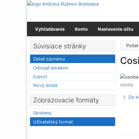
Prejsť na obsah
Prejsť na menu
Prehlásenie o webovej prístupnosti
Vyhľadávanie
Konto
Nastavenie účtu
Súvisiace stránky
Počet
Cosi
Detail záznamu
Odoslať emailom
Export
osoba
Nový dotaz
Do ko
Zobrazovacie formáty
Skrátený
Užívateľský formát