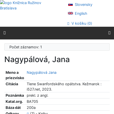
Prejsť na obsah
Slovensky
Prejsť na menu
Prehlásenie o webovej prístupnosti
English
V košíku (
0
)
Počet záznamov: 1
Nagypálová, Jana
Meno a
Nagypálová Jana
priezvisko
Citácia
Tiene Swanfordského opátstva. Kežmarok :
i527.net, 2023.
Poznámka
prekl. z angl.
Katal.org.
BA705
Báza dát
200a
Odkazy
(7) - Knihy