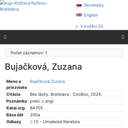
Prejsť na obsah
Slovensky
Prejsť na menu
Prehlásenie o webovej prístupnosti
English
V košíku (
0
)
Počet záznamov: 1
Bujačková, Zuzana
Meno a
Bujačková Zuzana
priezvisko
Citácia
Bez lásky. Bratislava : CooBoo, 2024.
Poznámka
prekl. z angl.
Katal.org.
BA705
Báza dát
200a
Odkazy
(1) - Umelecká literatúra