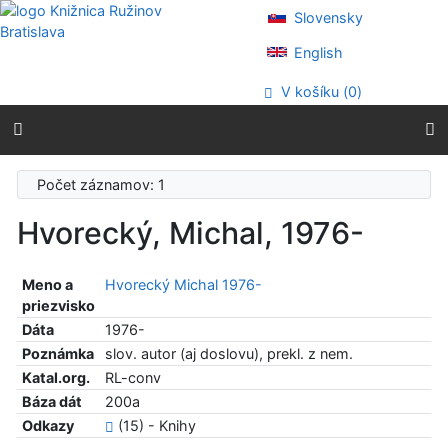
Prejsť na obsah
Slovensky
Prejsť na menu
Prehlásenie o webovej prístupnosti
English
V košíku (
0
)
Počet záznamov: 1
Hvorecký, Michal, 1976-
Meno a
Hvorecký Michal 1976-
priezvisko
Dáta
1976-
Poznámka
slov. autor (aj doslovu), prekl. z nem.
Katal.org.
RL-conv
Báza dát
200a
Odkazy
(15) - Knihy