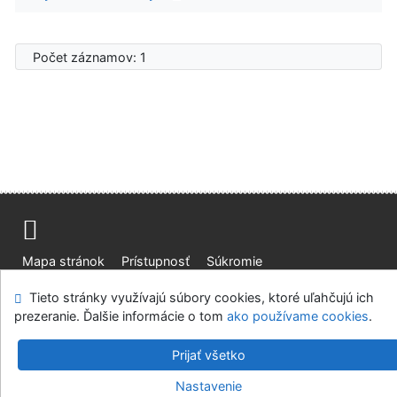
Počet záznamov: 1
Mapa stránok
Prístupnosť
Súkromie
Modul OpenSearch
Napíšte nám
Nastavenie cookies
Tieto stránky využívajú súbory cookies, ktoré uľahčujú ich
prezeranie. Ďalšie informácie o tom
ako používame cookies
.
Knižnica Ružinov Bratislava
©1993-2026
IPAC
v.4.8.63a
-
Cosmotron Slovakia, s.r.o.
Prijať všetko
Nastavenie