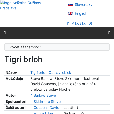
Prejsť na obsah
Slovensky
Prejsť na menu
Prehlásenie o webovej prístupnosti
English
V košíku (
0
)
Počet záznamov: 1
Tigrí brloh
Názov
Tigrí brloh
Ostrov lebiek
Aut.údaje
Steve Barlow, Steve Skidmore, ilustroval
David Cousens, [z anglického originálu
preložil Jaroslav Hochel]
Autor
Barlow Steve
Spoluautori
Skidmore Steve
Ďalší autori
Cousens David
(Ilustrátor)
Hochel Jaroslav
(Prekladateľ)