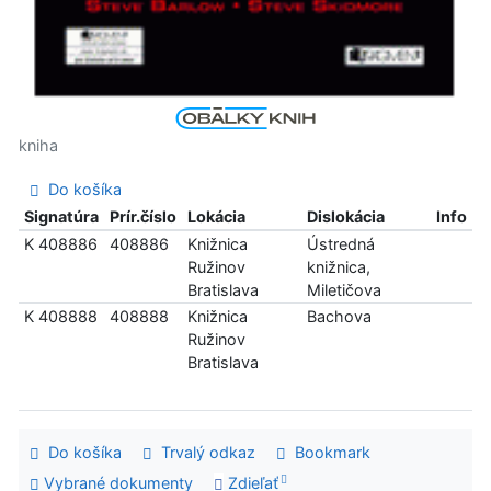
kniha
Do košíka
Signatúra
Prír.číslo
Lokácia
Dislokácia
Info
K 408886
408886
Knižnica
Ústredná
Ružinov
knižnica,
Bratislava
Miletičova
K 408888
408888
Knižnica
Bachova
Ružinov
Bratislava
Do košíka
Trvalý odkaz
Bookmark
Vybrané dokumenty
Zdieľať