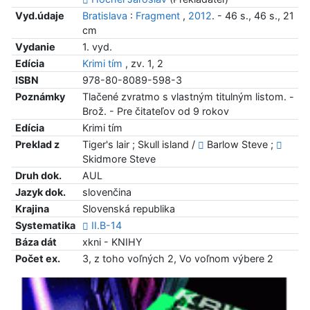
Vyd.údaje
Bratislava
:
Fragment
,
2012
. - 46 s., 46 s., 21
cm
Vydanie
1. vyd.
Edícia
Krimi tím
, zv. 1, 2
ISBN
978-80-8089-598-3
Poznámky
Tlačené zvratmo s vlastným titulným listom. -
Brož. - Pre čitateľov od 9 rokov
Edícia
Krimi tím
Preklad z
Tiger's lair ; Skull island /
Barlow Steve ;
Skidmore Steve
Druh dok.
AUL
Jazyk dok.
slovenčina
Krajina
Slovenská republika
Systematika
II.B-14
Báza dát
xkni - KNIHY
Počet ex.
3, z toho voľných 2, Vo voľnom výbere 2