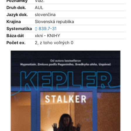
Poznámky
Viaz.
Druh dok.
AUL
Jazyk dok.
slovenčina
Krajina
Slovenská republika
Systematika
839.7-31
Báza dát
xkni - KNIHY
Počet ex.
2, z toho voľných 0