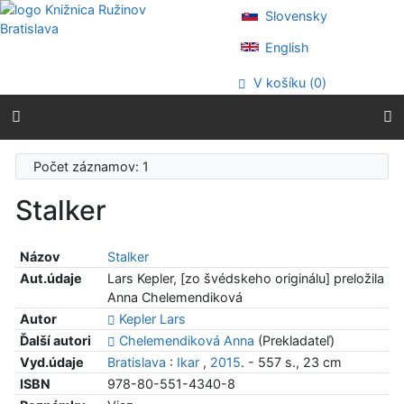
Prejsť na obsah
Slovensky
Prejsť na menu
Prehlásenie o webovej prístupnosti
English
V košíku (
0
)
Počet záznamov: 1
Stalker
Názov
Stalker
Aut.údaje
Lars Kepler, [zo švédskeho originálu] preložila
Anna Chelemendiková
Autor
Kepler Lars
Ďalší autori
Chelemendiková Anna
(Prekladateľ)
Vyd.údaje
Bratislava
:
Ikar
,
2015
. - 557 s., 23 cm
ISBN
978-80-551-4340-8