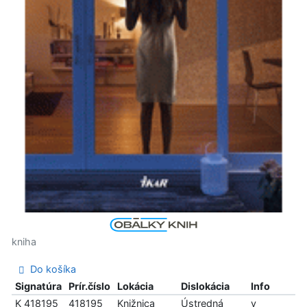
kniha
Do košíka
Signatúra
Prír.číslo
Lokácia
Dislokácia
Info
K 418195
418195
Knižnica
Ústredná
v