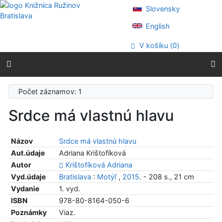
Prejsť na obsah
Slovensky
Prejsť na menu
Prehlásenie o webovej prístupnosti
English
V košíku (
0
)
Počet záznamov: 1
Srdce má vlastnú hlavu
Názov
Srdce má vlastnú hlavu
Aut.údaje
Adriana Krištofíková
Autor
Krištofíková Adriana
Vyd.údaje
Bratislava
:
Motýľ
,
2015
. - 208 s., 21 cm
Vydanie
1. vyd.
ISBN
978-80-8164-050-6
Poznámky
Viaz.