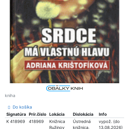
kniha
Do košíka
Signatúra
Prír.číslo
Lokácia
Dislokácia
Info
K 418969
418969
Knižnica
Ústredná
vypož. (do
Ružinov
knižnica,
13.08.2026)