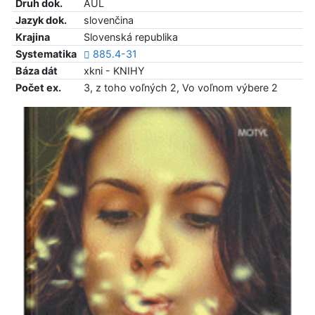
Druh dok.
AUL
Jazyk dok.
slovenčina
Krajina
Slovenská republika
Systematika
885.4-31
Báza dát
xkni - KNIHY
Počet ex.
3, z toho voľných 2, Vo voľnom výbere 2