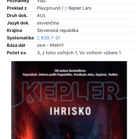
Poznámky
Viaz.
Preklad z
Playground /
Kepler Lars
Druh dok.
AUL
Jazyk dok.
slovenčina
Krajina
Slovenská republika
Systematika
839.7-31
Báza dát
xkni - KNIHY
Počet ex.
3, z toho voľných 1, Vo voľnom výbere 1