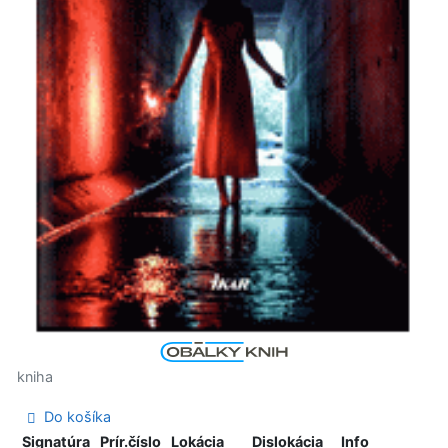
kniha
Do košíka
Signatúra
Prír.číslo
Lokácia
Dislokácia
Info