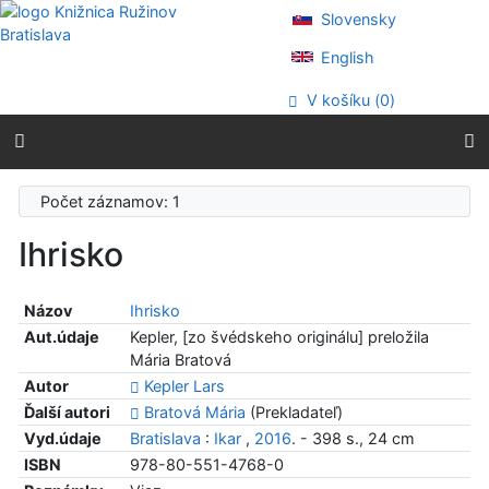
Prejsť na obsah
Slovensky
Prejsť na menu
Prehlásenie o webovej prístupnosti
English
V košíku (
0
)
Počet záznamov: 1
Ihrisko
Názov
Ihrisko
Aut.údaje
Kepler, [zo švédskeho originálu] preložila
Mária Bratová
Autor
Kepler Lars
Ďalší autori
Bratová Mária
(Prekladateľ)
Vyd.údaje
Bratislava
:
Ikar
,
2016
. - 398 s., 24 cm
ISBN
978-80-551-4768-0