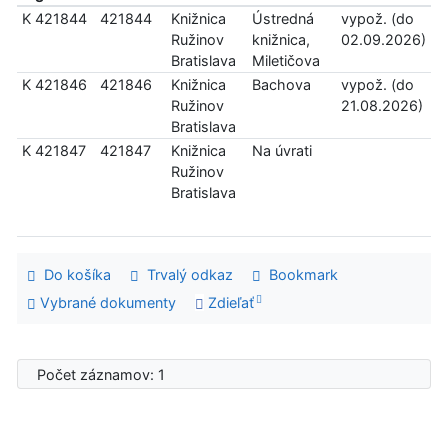
K 421844
421844
Knižnica
Ústredná
vypož. (do
Ružinov
knižnica,
02.09.2026)
Bratislava
Miletičova
K 421846
421846
Knižnica
Bachova
vypož. (do
Ružinov
21.08.2026)
Bratislava
K 421847
421847
Knižnica
Na úvrati
Ružinov
Bratislava
Do košíka
Trvalý odkaz
Bookmark
Vybrané dokumenty
Zdieľať
Počet záznamov: 1