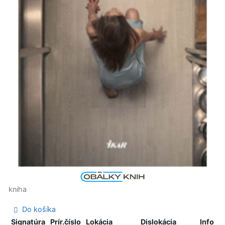
kniha
Do košíka
Signatúra
Prír.číslo
Lokácia
Dislokácia
Info