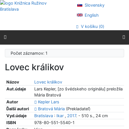
Prejsť na obsah
Slovensky
Prejsť na menu
Prehlásenie o webovej prístupnosti
English
V košíku (
0
)
Počet záznamov: 1
Lovec králikov
Názov
Lovec králikov
Aut.údaje
Lars Kepler, [zo švédskeho originálu] preložila
Mária Bratová
Autor
Kepler Lars
Ďalší autori
Bratová Mária
(Prekladateľ)
Vyd.údaje
Bratislava
:
Ikar
,
2017
. - 510 s., 24 cm
ISBN
978-80-551-5540-1