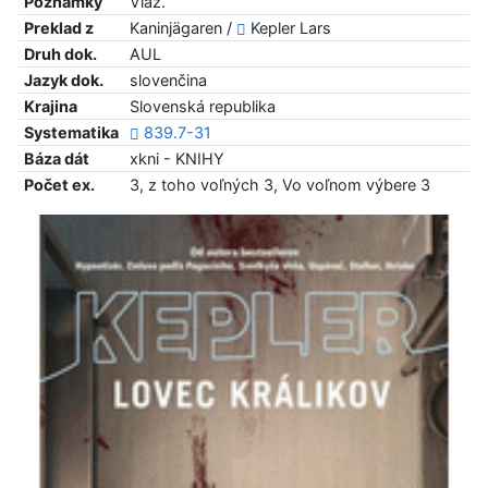
Poznámky
Viaz.
Preklad z
Kaninjägaren /
Kepler Lars
Druh dok.
AUL
Jazyk dok.
slovenčina
Krajina
Slovenská republika
Systematika
839.7-31
Báza dát
xkni - KNIHY
Počet ex.
3, z toho voľných 3, Vo voľnom výbere 3