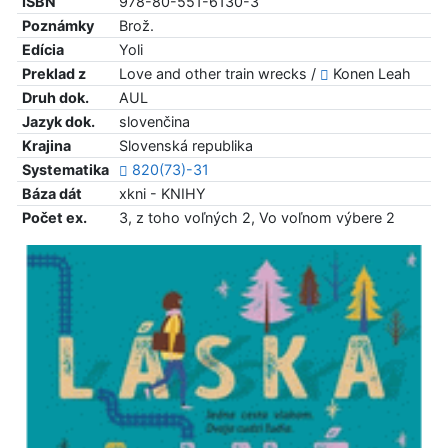
ISBN
978-80-551-6130-3
Poznámky
Brož.
Edícia
Yoli
Preklad z
Love and other train wrecks /
Konen Leah
Druh dok.
AUL
Jazyk dok.
slovenčina
Krajina
Slovenská republika
Systematika
820(73)-31
Báza dát
xkni - KNIHY
Počet ex.
3, z toho voľných 2, Vo voľnom výbere 2