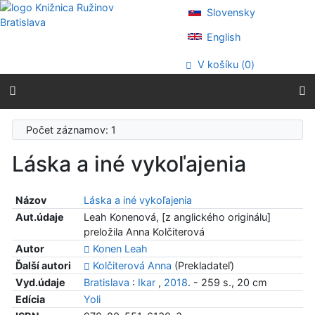
Prejsť na obsah
Slovensky
Prejsť na menu
Prehlásenie o webovej prístupnosti
English
V košíku (
0
)
Počet záznamov: 1
Láska a iné vykoľajenia
Názov
Láska a iné vykoľajenia
Aut.údaje
Leah Konenová, [z anglického originálu]
preložila Anna Kolčiterová
Autor
Konen Leah
Ďalší autori
Kolčiterová Anna
(Prekladateľ)
Vyd.údaje
Bratislava
:
Ikar
,
2018
. - 259 s., 20 cm
Edícia
Yoli