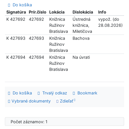
Do košíka
Signatúra
Prír.číslo
Lokácia
Dislokácia
Info
K 427692
427692
Knižnica
Ústredná
vypož. (do
Ružinov
knižnica,
28.08.2026)
Bratislava
Miletičova
K 427693
427693
Knižnica
Bachova
Ružinov
Bratislava
K 427694
427694
Knižnica
Na úvrati
Ružinov
Bratislava
Do košíka
Trvalý odkaz
Bookmark
Vybrané dokumenty
Zdieľať
Počet záznamov: 1