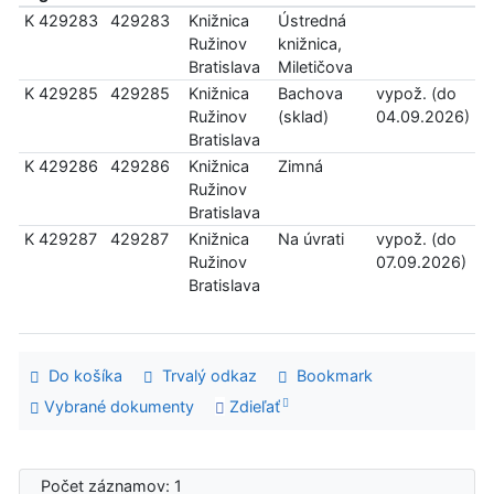
K 429283
429283
Knižnica
Ústredná
Ružinov
knižnica,
Bratislava
Miletičova
K 429285
429285
Knižnica
Bachova
vypož. (do
Ružinov
(sklad)
04.09.2026)
Bratislava
K 429286
429286
Knižnica
Zimná
Ružinov
Bratislava
K 429287
429287
Knižnica
Na úvrati
vypož. (do
Ružinov
07.09.2026)
Bratislava
Do košíka
Trvalý odkaz
Bookmark
Vybrané dokumenty
Zdieľať
Počet záznamov: 1