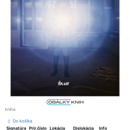
kniha
Do košíka
Signatúra
Prír.číslo
Lokácia
Dislokácia
Info