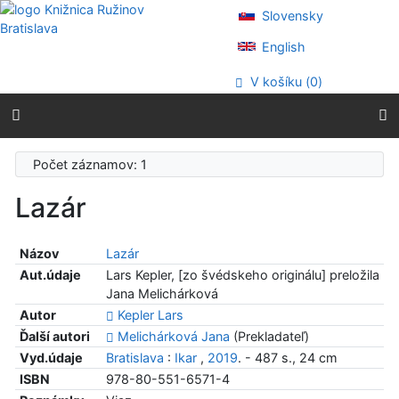
Prejsť na obsah
Slovensky
Prejsť na menu
Prehlásenie o webovej prístupnosti
English
V košíku (
0
)
Počet záznamov: 1
Lazár
Názov
Lazár
Aut.údaje
Lars Kepler, [zo švédskeho originálu] preložila
Jana Melichárková
Autor
Kepler Lars
Ďalší autori
Melichárková Jana
(Prekladateľ)
Vyd.údaje
Bratislava
:
Ikar
,
2019
. - 487 s., 24 cm
ISBN
978-80-551-6571-4