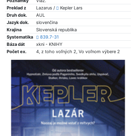
Poznámky
Viaz.
Preklad z
Lazarus /
Kepler Lars
Druh dok.
AUL
Jazyk dok.
slovenčina
Krajina
Slovenská republika
Systematika
839.7-31
Báza dát
xkni - KNIHY
Počet ex.
4, z toho voľných 2, Vo voľnom výbere 2