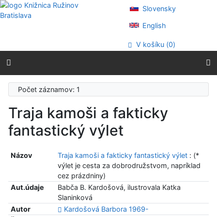
Prejsť na obsah
Slovensky
Prejsť na menu
Prehlásenie o webovej prístupnosti
English
V košíku (
0
)
Počet záznamov: 1
Traja kamoši a fakticky
fantastický výlet
Názov
Traja kamoši a fakticky fantastický výlet
: (*
výlet je cesta za dobrodružstvom, napríklad
cez prázdniny)
Aut.údaje
Babča B. Kardošová, ilustrovala Katka
Slaninková
Autor
Kardošová Barbora 1969-