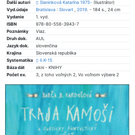
Ďalší autori
Slaninková Katarína 1975-
(Ilustrátor)
Vyd.údaje
Bratislava
:
Slovart
,
2019
. - 184 s., 24 cm
Vydanie
1. vyd.
ISBN
978-80-556-3943-7
Poznámky
Viaz.
Druh dok.
AUL
Jazyk dok.
slovenčina
Krajina
Slovenská republika
Systematika
II.K-15
Báza dát
xkni - KNIHY
Počet ex.
3, z toho voľných 2, Vo voľnom výbere 2