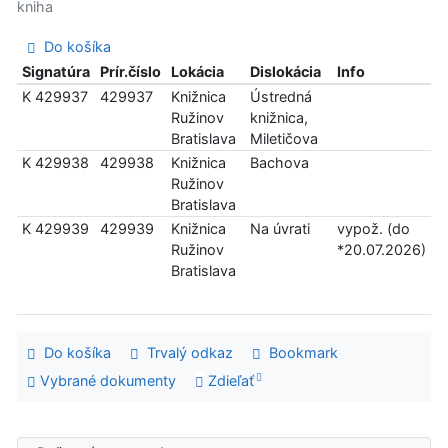
kniha
Do košíka
Signatúra
Prír.číslo
Lokácia
Dislokácia
Info
K 429937
429937
Knižnica
Ústredná
Ružinov
knižnica,
Bratislava
Miletičova
K 429938
429938
Knižnica
Bachova
Ružinov
Bratislava
K 429939
429939
Knižnica
Na úvrati
vypož. (do
Ružinov
*20.07.2026)
Bratislava
Do košíka
Trvalý odkaz
Bookmark
Vybrané dokumenty
Zdieľať