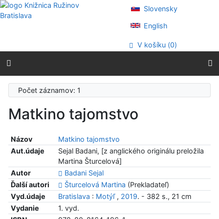
Prejsť na obsah
Slovensky
Prejsť na menu
Prehlásenie o webovej prístupnosti
English
V košíku (
0
)
Počet záznamov: 1
Matkino tajomstvo
Názov
Matkino tajomstvo
Aut.údaje
Sejal Badani, [z anglického originálu preložila
Martina Šturcelová]
Autor
Badani Sejal
Ďalší autori
Šturcelová Martina
(Prekladateľ)
Vyd.údaje
Bratislava
:
Motýľ
,
2019
. - 382 s., 21 cm
Vydanie
1. vyd.