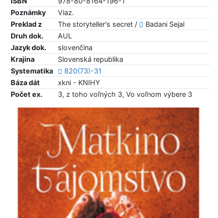
ISBN
978-80-8164-196-1
Poznámky
Viaz.
Preklad z
The storyteller's secret /
Badani Sejal
Druh dok.
AUL
Jazyk dok.
slovenčina
Krajina
Slovenská republika
Systematika
820(73)-31
Báza dát
xkni - KNIHY
Počet ex.
3, z toho voľných 3, Vo voľnom výbere 3