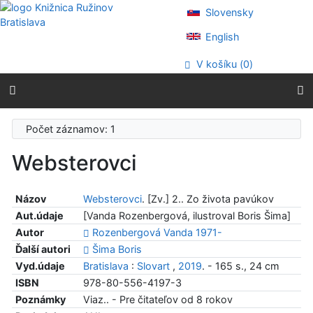
Prejsť na obsah
Slovensky
Prejsť na menu
Prehlásenie o webovej prístupnosti
English
V košíku (
0
)
Počet záznamov: 1
Websterovci
Názov
Websterovci
. [Zv.] 2.. Zo života pavúkov
Aut.údaje
[Vanda Rozenbergová, ilustroval Boris Šima]
Autor
Rozenbergová Vanda 1971-
Ďalší autori
Šima Boris
Vyd.údaje
Bratislava
:
Slovart
,
2019
. - 165 s., 24 cm
ISBN
978-80-556-4197-3
Poznámky
Viaz.. - Pre čitateľov od 8 rokov