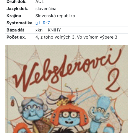
Druh dok.
AUL
Jazyk dok.
slovenčina
Krajina
Slovenská republika
Systematika
II.R-7
Báza dát
xkni - KNIHY
Počet ex.
4, z toho voľných 3, Vo voľnom výbere 3