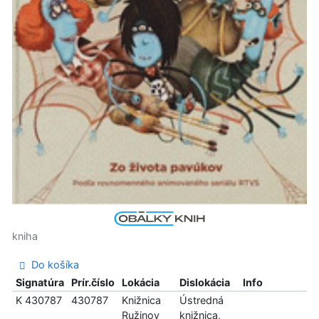
kniha
Do košíka
Signatúra
Prír.číslo
Lokácia
Dislokácia
Info
K 430787
430787
Knižnica
Ústredná
Ružinov
knižnica,