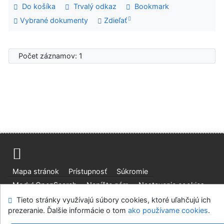
Do košíka
Trvalý odkaz
Bookmark
Vybrané dokumenty
Zdieľať
Počet záznamov: 1
Mapa stránok
Prístupnosť
Súkromie
Modul OpenSearch
Napíšte nám
Nastavenie cookies
Tieto stránky využívajú súbory cookies, ktoré uľahčujú ich
Knižnica Ružinov Bratislava
prezeranie. Ďalšie informácie o tom
ako používame cookies
.
©1993-2026
IPAC
v.4.8.63a
-
Cosmotron Slovakia, s.r.o.