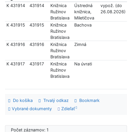
K 431914
431914
Knižnica
Ústredná
vypož. (do
Ružinov
knižnica,
26.08.2026)
Bratislava
Miletičova
K 431915
431915
Knižnica
Bachova
Ružinov
Bratislava
K 431916
431916
Knižnica
Zimná
Ružinov
Bratislava
K 431917
431917
Knižnica
Na úvrati
Ružinov
Bratislava
Do košíka
Trvalý odkaz
Bookmark
Vybrané dokumenty
Zdieľať
Počet záznamov: 1