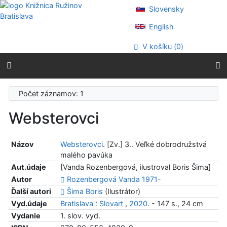
Prejsť na obsah
Slovensky
Prejsť na menu
Prehlásenie o webovej prístupnosti
English
V košíku (
0
)
Počet záznamov: 1
Websterovci
Názov
Websterovci
. [Zv.] 3.. Veľké dobrodružstvá
malého pavúka
Aut.údaje
[Vanda Rozenbergová, ilustroval Boris Šima]
Autor
Rozenbergová Vanda 1971-
Ďalší autori
Šima Boris
(Ilustrátor)
Vyd.údaje
Bratislava
:
Slovart
,
2020
. - 147 s., 24 cm
Vydanie
1. slov. vyd.