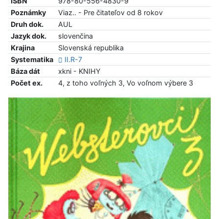
ISBN
978-80-556-4830-9
Poznámky
Viaz.. - Pre čitateľov od 8 rokov
Druh dok.
AUL
Jazyk dok.
slovenčina
Krajina
Slovenská republika
Systematika
II.R-7
Báza dát
xkni - KNIHY
Počet ex.
4, z toho voľných 3, Vo voľnom výbere 3