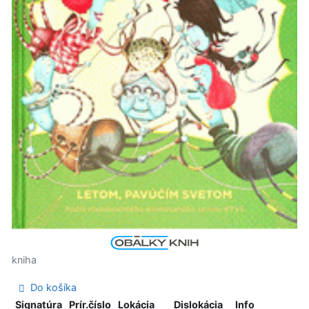
kniha
Do košíka
Signatúra
Prír.číslo
Lokácia
Dislokácia
Info