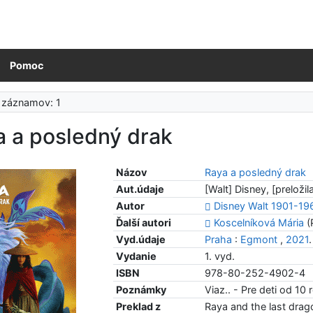
Pomoc
 záznamov: 1
a a posledný drak
Názov
Raya a posledný drak
Aut.údaje
[Walt] Disney, [preloži
Autor
Disney Walt 1901-19
Ďalší autori
Koscelníková Mária
(
Vyd.údaje
Praha
:
Egmont
,
2021
Vydanie
1. vyd.
ISBN
978-80-252-4902-4
Poznámky
Viaz.. - Pre deti od 10
Preklad z
Raya and the last drag