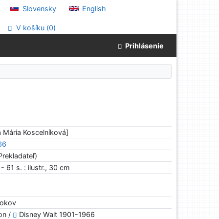
Slovensky
English
V košíku (
0
)
Prihlásenie
la Mária Koscelníková]
66
Prekladateľ)
. - 61 s. : ilustr., 30 cm
 rokov
on /
Disney Walt 1901-1966