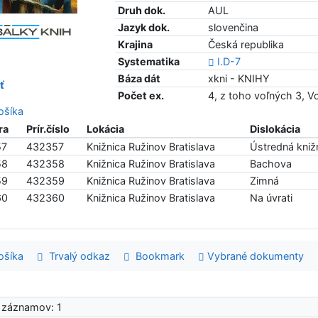
Druh dok.
AUL
Jazyk dok.
slovenčina
Krajina
Česká republika
Systematika
I.D-7
Báza dát
xkni - KNIHY
ť
Počet ex.
4, z toho voľných 3, 
šíka
ra
Prír.číslo
Lokácia
Dislokácia
57
432357
Knižnica Ružinov Bratislava
Ústredná knižn
58
432358
Knižnica Ružinov Bratislava
Bachova
59
432359
Knižnica Ružinov Bratislava
Zimná
60
432360
Knižnica Ružinov Bratislava
Na úvrati
šíka
Trvalý odkaz
Bookmark
Vybrané dokumenty
 záznamov: 1