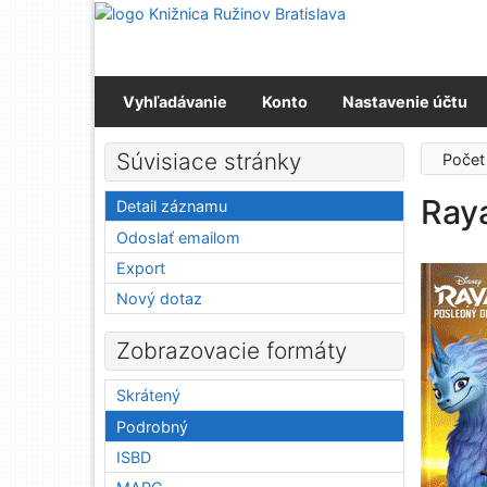
Prejsť na obsah
Prejsť na menu
Prehlásenie o webovej prístupnosti
Vyhľadávanie
Konto
Nastavenie účtu
Súvisiace stránky
Počet
Ray
Detail záznamu
Odoslať emailom
Export
Nový dotaz
Zobrazovacie formáty
Skrátený
Podrobný
ISBD