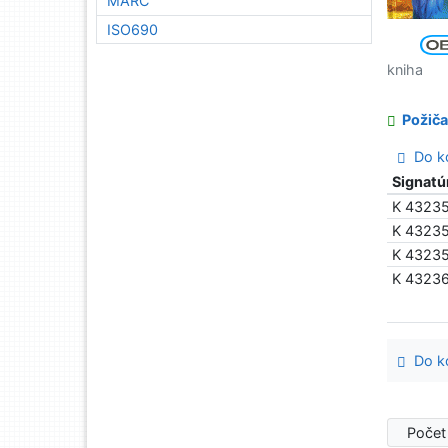
MARC
ISO690
kniha
Požiča
Do ko
Signatú
K 4323
K 4323
K 4323
K 4323
Do ko
Počet