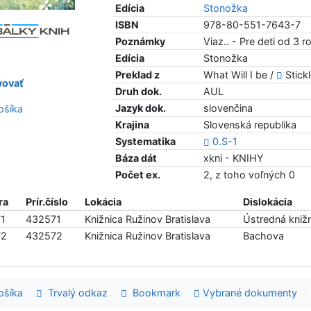
Edícia
Stonožka
ISBN
978-80-551-7643-7
Poznámky
Viaz.. - Pre deti od 3 
Edícia
Stonožka
Preklad z
What Will I be /
Stick
ovať
Druh dok.
AUL
Jazyk dok.
slovenčina
šíka
Krajina
Slovenská republika
Systematika
0.S-1
Báza dát
xkni - KNIHY
Počet ex.
2, z toho voľných 0
ra
Prír.číslo
Lokácia
Dislokácia
1
432571
Knižnica Ružinov Bratislava
Ústredná knižn
72
432572
Knižnica Ružinov Bratislava
Bachova
šíka
Trvalý odkaz
Bookmark
Vybrané dokumenty