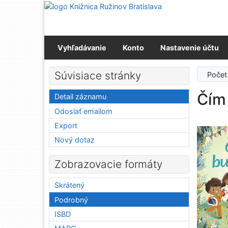
Prejsť na obsah
Prejsť na menu
Prehlásenie o webovej prístupnosti
Vyhľadávanie
Konto
Nastavenie účtu
Súvisiace stránky
Počet
Čím
Detail záznamu
Odoslať emailom
Export
Nový dotaz
Zobrazovacie formáty
Skrátený
Podrobný
ISBD