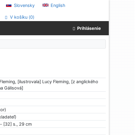
Slovensky
English
V košíku (
0
)
Prihlásenie
Fleming, [ilustrovala] Lucy Fleming, [z anglického
ína Gálisová]
tor)
ladateľ)
 - [32] s., 29 cm