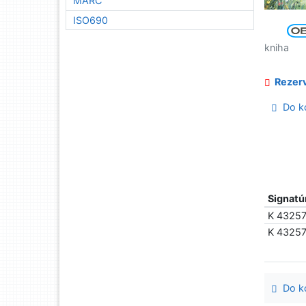
MARC
ISO690
kniha
Rezerv
Do ko
Signatú
K 43257
K 4325
Do ko