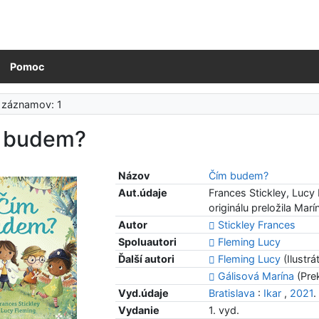
Pomoc
 záznamov: 1
 budem?
Názov
Čím budem?
Aut.údaje
Frances Stickley, Lucy 
originálu preložila Mar
Autor
Stickley Frances
Spoluautori
Fleming Lucy
Ďalší autori
Fleming Lucy
(Ilustrá
Gálisová Marína
(Prek
Vyd.údaje
Bratislava
:
Ikar
,
2021
.
Vydanie
1. vyd.