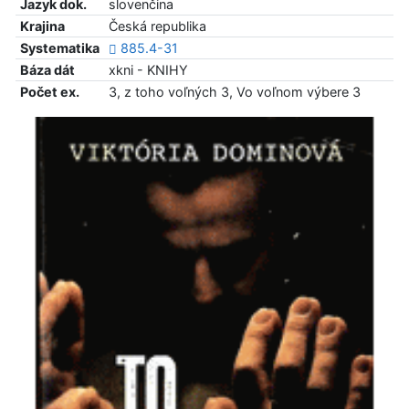
Jazyk dok.
slovenčina
Krajina
Česká republika
Systematika
885.4-31
Báza dát
xkni - KNIHY
Počet ex.
3, z toho voľných 3, Vo voľnom výbere 3