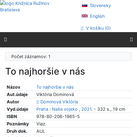
Prejsť na obsah
Slovensky
Prejsť na menu
Prehlásenie o webovej prístupnosti
English
V košíku (
0
)
Počet záznamov: 1
To najhoršie v nás
Názov
To najhoršie v nás
Aut.údaje
Viktória Dominová
Autor
Dominová Viktória
Vyd.údaje
Praha
:
Naše vojsko
,
2021
. - 332 s., 19 cm
ISBN
978-80-206-1965-5
Poznámky
Viaz.
Druh dok.
AUL