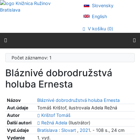
Prejsť na obsah
Slovensky
Prejsť na menu
Prehlásenie o webovej prístupnosti
English
V košíku (
0
)
Počet záznamov: 1
Bláznivé dobrodružstvá
holuba Ernesta
Názov
Bláznivé dobrodružstvá holuba Ernesta
Aut.údaje
Tomáš Krištof, ilustrovala Adela Režná
Autor
Krištof Tomáš
Ďalší autori
Režná Adela
(Ilustrátor)
Vyd.údaje
Bratislava
:
Slovart
,
2021
. - 108 s., 24 cm
Vydanie
1. vyd.