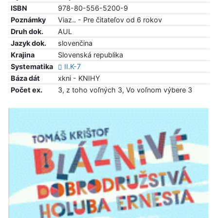
ISBN
978-80-556-5200-9
Poznámky
Viaz.. - Pre čitateľov od 6 rokov
Druh dok.
AUL
Jazyk dok.
slovenčina
Krajina
Slovenská republika
Systematika
II.K-7
Báza dát
xkni - KNIHY
Počet ex.
3, z toho voľných 3, Vo voľnom výbere 3