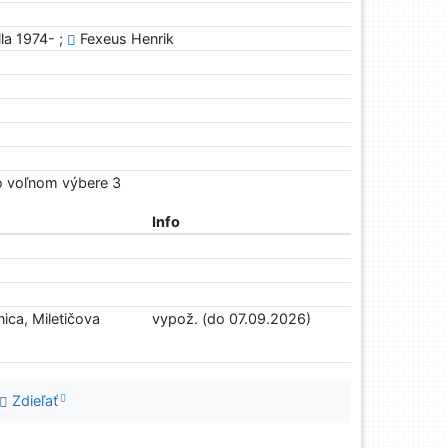
la 1974- ;
Fexeus Henrik
Vo voľnom výbere 3
Info
ica, Miletičova
vypož. (do 07.09.2026)
Zdieľať