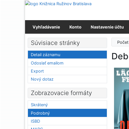
Prejsť na obsah
Prejsť na menu
Prehlásenie o webovej prístupnosti
Vyhľadávanie
Konto
Nastavenie účtu
Súvisiace stránky
Počet
Deb
Detail záznamu
Odoslať emailom
Export
Nový dotaz
Zobrazovacie formáty
Skrátený
Podrobný
ISBD