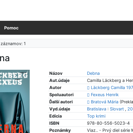
Pomoc
 záznamov: 1
na
Názov
Debna
Aut.údaje
Camilla Läckberg a Hen
Autor
Läckberg Camilla 19
Spoluautori
Fexeus Henrik
Ďalší autori
Bratová Mária
(Prekla
Vyd.údaje
Bratislava
:
Slovart
,
20
Edícia
Top krimi
ISBN
978-80-556-5023-4
Poznámky
Viaz.. - Prvý diel séri