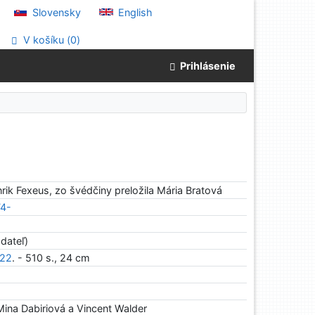
Slovensky
English
V košíku (
0
)
Prihlásenie
rik Fexeus, zo švédčiny preložila Mária Bratová
74-
dateľ)
22
. - 510 s., 24 cm
e Mina Dabiriová a Vincent Walder