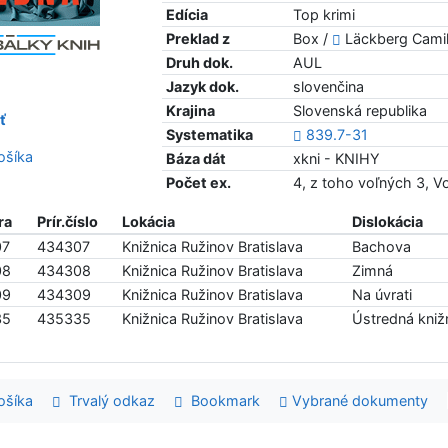
Edícia
Top krimi
Preklad z
Box /
Läckberg Camil
Druh dok.
AUL
Jazyk dok.
slovenčina
Krajina
Slovenská republika
ť
Systematika
839.7-31
šíka
Báza dát
xkni - KNIHY
Počet ex.
4, z toho voľných 3, 
ra
Prír.číslo
Lokácia
Dislokácia
07
434307
Knižnica Ružinov Bratislava
Bachova
08
434308
Knižnica Ružinov Bratislava
Zimná
09
434309
Knižnica Ružinov Bratislava
Na úvrati
35
435335
Knižnica Ružinov Bratislava
Ústredná knižn
šíka
Trvalý odkaz
Bookmark
Vybrané dokumenty