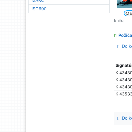
MARC
ISO690
kniha
Požiča
Do ko
Signatú
K 4343
K 4343
K 4343
K 4353
Do ko