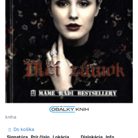
kniha
Do košíka
Signatúra
Prír.číslo
Lokácia
Dislokácia
Info