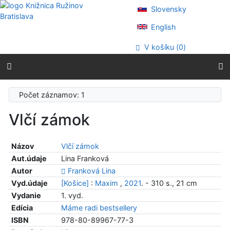
Prejsť na obsah
Slovensky
Prejsť na menu
Prehlásenie o webovej prístupnosti
English
V košíku (
0
)
Počet záznamov: 1
Vlčí zámok
Názov
Vlčí zámok
Aut.údaje
Lina Franková
Autor
Franková Lina
Vyd.údaje
[Košice]
:
Maxim
,
2021
. - 310 s., 21 cm
Vydanie
1. vyd.
Edícia
Máme radi bestsellery
ISBN
978-80-89967-77-3