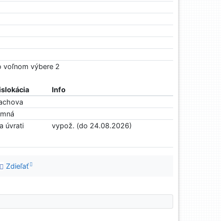
Vo voľnom výbere 2
islokácia
Info
achova
imná
a úvrati
vypož. (do 24.08.2026)
Zdieľať