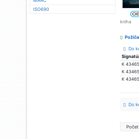
MARC
ISO690
kniha
Požiča
Do ko
Signatú
K 4346
K 4346
K 4346
Do ko
Počet