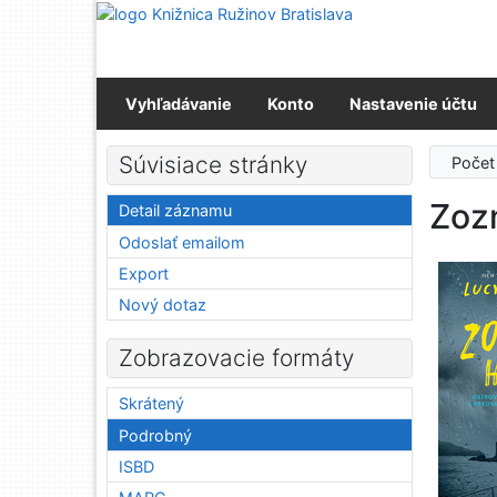
Prejsť na obsah
Prejsť na menu
Prehlásenie o webovej prístupnosti
Vyhľadávanie
Konto
Nastavenie účtu
Súvisiace stránky
Počet
Zoz
Detail záznamu
Odoslať emailom
Export
Nový dotaz
Zobrazovacie formáty
Skrátený
Podrobný
ISBD