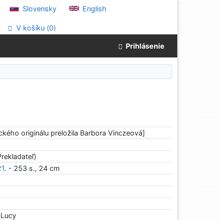
Slovensky
English
V košíku (
0
)
Prihlásenie
ckého originálu preložila Barbora Vinczeová]
rekladateľ)
21
. - 253 s., 24 cm
 Lucy