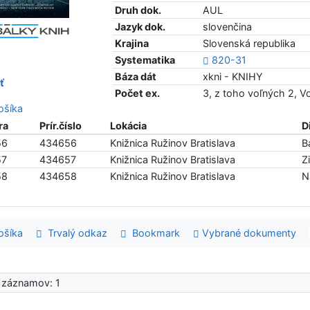
Druh dok.
AUL
Jazyk dok.
slovenčina
Krajina
Slovenská republika
Systematika
820-31
Báza dát
xkni - KNIHY
ť
Počet ex.
3, z toho voľných 2, 
šíka
ra
Prír.číslo
Lokácia
D
56
434656
Knižnica Ružinov Bratislava
B
57
434657
Knižnica Ružinov Bratislava
Z
58
434658
Knižnica Ružinov Bratislava
N
šíka
Trvalý odkaz
Bookmark
Vybrané dokumenty
 záznamov: 1