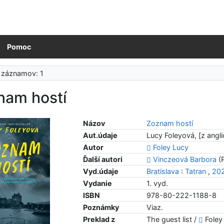
Pomoc
 záznamov: 1
nam hostí
Názov
Zoznam hostí
Aut.údaje
Lucy Foleyová, [z angli
Autor
Foley Lucy
Ďalší autori
Vinczeová Barbora
(P
Vyd.údaje
Bratislava
:
Tatran
,
20
Vydanie
1. vyd.
ISBN
978-80-222-1188-8
Poznámky
Viaz.
Preklad z
The guest list /
Foley