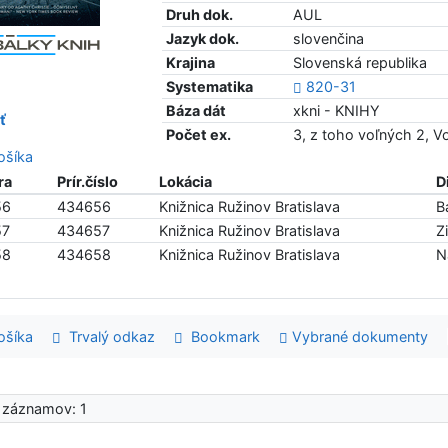
Druh dok.
AUL
Jazyk dok.
slovenčina
Krajina
Slovenská republika
Systematika
820-31
Báza dát
xkni - KNIHY
ť
Počet ex.
3, z toho voľných 2, 
šíka
ra
Prír.číslo
Lokácia
D
56
434656
Knižnica Ružinov Bratislava
B
57
434657
Knižnica Ružinov Bratislava
Z
58
434658
Knižnica Ružinov Bratislava
N
šíka
Trvalý odkaz
Bookmark
Vybrané dokumenty
 záznamov: 1