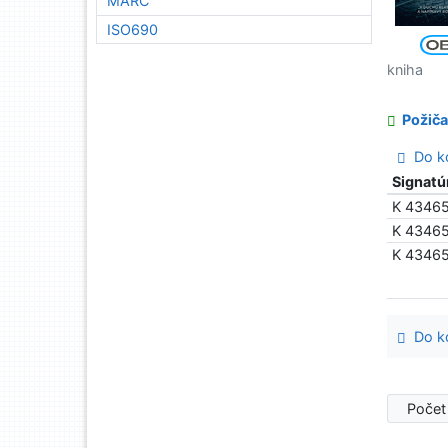
MARC
ISO690
kniha
Požiča
Do ko
Signatú
K 4346
K 4346
K 4346
Do ko
Počet