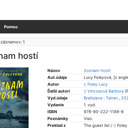
Pomoc
 záznamov: 1
nam hostí
Názov
Zoznam hostí
Aut.údaje
Lucy Foleyová, [z angli
Autor
Foley Lucy
Ďalší autori
Vinczeová Barbora
(P
Vyd.údaje
Bratislava
:
Tatran
,
20
Vydanie
1. vyd.
ISBN
978-80-222-1188-8
Poznámky
Viaz.
Preklad z
The guest list /
Foley