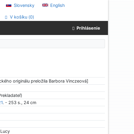
Slovensky
English
V košíku (
0
)
Prihlásenie
ckého originálu preložila Barbora Vinczeová]
rekladateľ)
21
. - 253 s., 24 cm
 Lucy