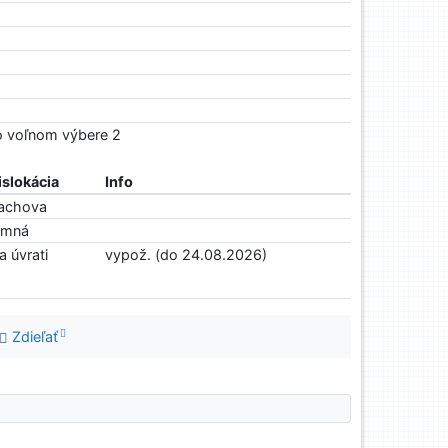
Vo voľnom výbere 2
islokácia
Info
achova
imná
a úvrati
vypož. (do 24.08.2026)
Zdieľať