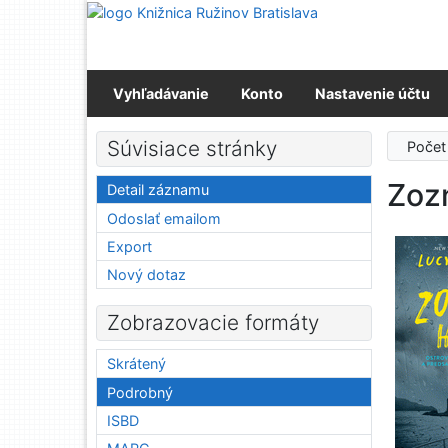
Prejsť na obsah
Prejsť na menu
Prehlásenie o webovej prístupnosti
Vyhľadávanie
Konto
Nastavenie účtu
Súvisiace stránky
Počet
Zoz
Detail záznamu
Odoslať emailom
Export
Nový dotaz
Zobrazovacie formáty
Skrátený
Podrobný
ISBD