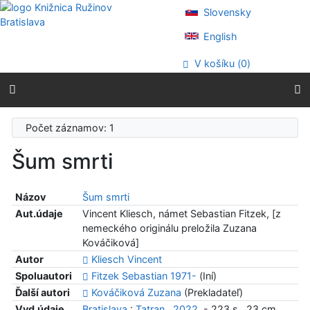
Prejsť na obsah
Slovensky
Prejsť na menu
Prehlásenie o webovej prístupnosti
English
V košíku (
0
)
Počet záznamov: 1
Šum smrti
Názov
Šum smrti
Aut.údaje
Vincent Kliesch, námet Sebastian Fitzek, [z
nemeckého originálu preložila Zuzana
Kováčiková]
Autor
Kliesch Vincent
Spoluautori
Fitzek Sebastian 1971-
(Iní)
Ďalší autori
Kováčiková Zuzana
(Prekladateľ)
Vyd.údaje
Bratislava
:
Tatran
,
2022
. - 223 s., 23 cm