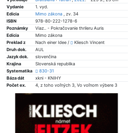
Vydanie
1. vyd.
Edícia
Mimo zákona
, zv. 34
ISBN
978-80-222-1278-6
Poznámky
Viaz.. - Pokračovanie thrileru Auris
Edícia
Mimo zákona
Preklad z
Nach einer Idee /
Kliesch Vincent
Druh dok.
AUL
Jazyk dok.
slovenčina
Krajina
Slovenská republika
Systematika
830-31
Báza dát
xkni - KNIHY
Počet ex.
4, z toho voľných 3, Vo voľnom výbere 3