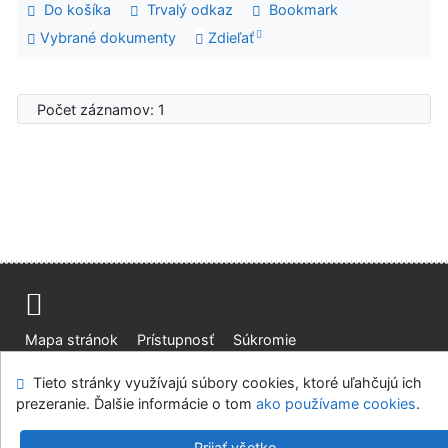
Do košíka
Trvalý odkaz
Bookmark
Vybrané dokumenty
Zdieľať
Počet záznamov: 1
Mapa stránok
Prístupnosť
Súkromie
Modul OpenSearch
Napíšte nám
Nastavenie cookies
Tieto stránky využívajú súbory cookies, ktoré uľahčujú ich
prezeranie. Ďalšie informácie o tom
ako používame cookies
.
Knižnica Ružinov Bratislava
©1993-2026
IPAC
v.4.8.63a
-
Cosmotron Slovakia, s.r.o.
Prijať všetko