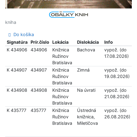
kniha
Do košíka
Signatúra
Prír.číslo
Lokácia
Dislokácia
Info
K 434906
434906
Knižnica
Bachova
vypož. (do
Ružinov
17.08.2026)
Bratislava
K 434907
434907
Knižnica
Zimná
vypož. (do
Ružinov
19.08.2026)
Bratislava
K 434908
434908
Knižnica
Na úvrati
vypož. (do
Ružinov
21.08.2026)
Bratislava
K 435777
435777
Knižnica
Ústredná
vypož. (do
Ružinov
knižnica,
26.08.2026)
Bratislava
Miletičova