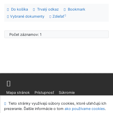
Do košíka
Trvalý odkaz
Bookmark
Vybrané dokumenty
Zdieľať
Počet záznamov: 1
Mapa stránok
Prístupnosť
Súkromie
Modul OpenSearch
Napíšte nám
Nastavenie cookies
Tieto stránky využívajú súbory cookies, ktoré uľahčujú ich
prezeranie. Ďalšie informácie o tom
ako používame cookies
.
Knižnica Ružinov Bratislava