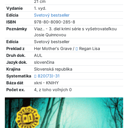
21 cm
Vydanie
1. vyd.
Edícia
Svetový bestseller
ISBN
978-80-8090-285-8
Poznámky
Viaz.. - 3. diel krimi série s vyšetrovateľkou
Josie Quinnovou
Edícia
Svetový bestseller
Preklad z
Her Motherʼs Grave /
Regan Lisa
Druh dok.
AUL
Jazyk dok.
slovenčina
Krajina
Slovenská republika
Systematika
820(73)-31
Báza dát
xkni - KNIHY
Počet ex.
4, z toho voľných 0