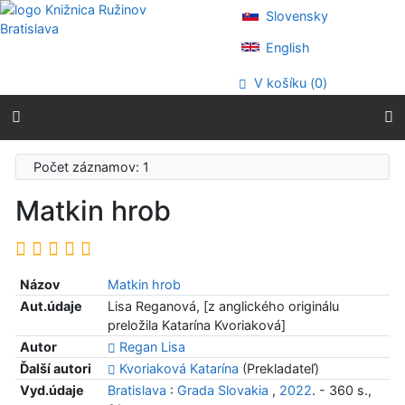
Prejsť na obsah
Slovensky
Prejsť na menu
Prehlásenie o webovej prístupnosti
English
V košíku (
0
)
Počet záznamov: 1
Matkin hrob
Názov
Matkin hrob
Aut.údaje
Lisa Reganová, [z anglického originálu
preložila Katarína Kvoriaková]
Autor
Regan Lisa
Ďalší autori
Kvoriaková Katarína
(Prekladateľ)
Vyd.údaje
Bratislava
:
Grada Slovakia
,
2022
. - 360 s.,