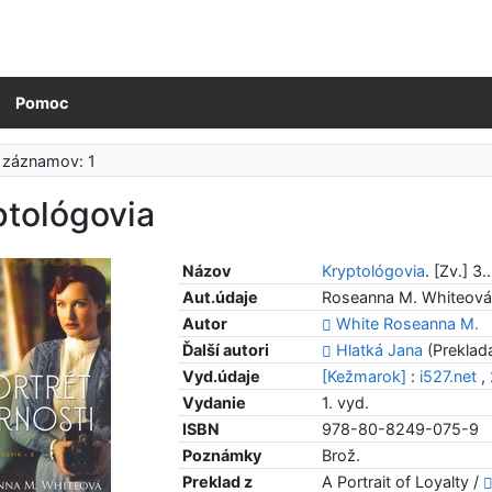
Pomoc
 záznamov: 1
ptológovia
Názov
Kryptológovia
. [Zv.] 3.
Aut.údaje
Roseanna M. Whiteová, 
Autor
White Roseanna M.
Ďalší autori
Hlatká Jana
(Preklada
Vyd.údaje
[Kežmarok]
:
i527.net
,
Vydanie
1. vyd.
ISBN
978-80-8249-075-9
Poznámky
Brož.
Preklad z
A Portrait of Loyalty /