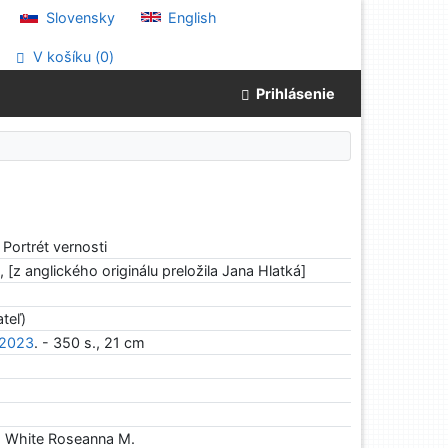
Slovensky
English
V košíku (
0
)
Prihlásenie
. Portrét vernosti
[z anglického originálu preložila Jana Hlatká]
teľ)
2023
. - 350 s., 21 cm
White Roseanna M.