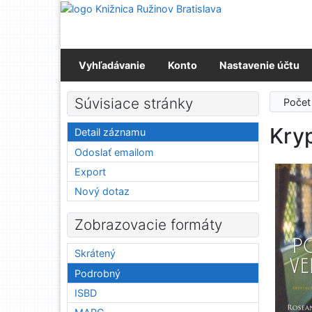
Prejsť na obsah
Prejsť na menu
Prehlásenie o webovej prístupnosti
Vyhľadávanie
Konto
Nastavenie účtu
Súvisiace stránky
Počet
Kry
Detail záznamu
Odoslať emailom
Export
Nový dotaz
Zobrazovacie formáty
Skrátený
Podrobný
ISBD