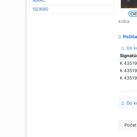
MARC
ISO690
kniha
Požiča
Do ko
Signatú
K 4351
K 4351
K 4351
Do ko
Počet