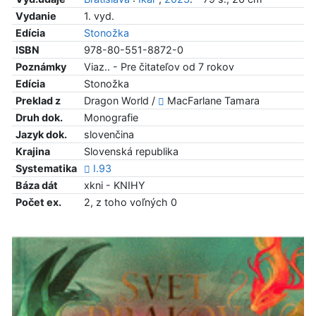
Vydanie
1. vyd.
Edícia
Stonožka
ISBN
978-80-551-8872-0
Poznámky
Viaz.. - Pre čitateľov od 7 rokov
Edícia
Stonožka
Preklad z
Dragon World /
MacFarlane Tamara
Druh dok.
Monografie
Jazyk dok.
slovenčina
Krajina
Slovenská republika
Systematika
I.93
Báza dát
xkni - KNIHY
Počet ex.
2, z toho voľných 0