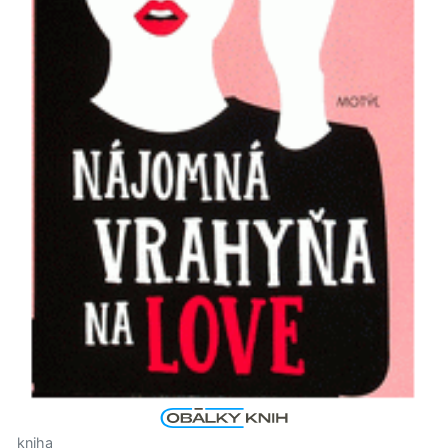
kniha