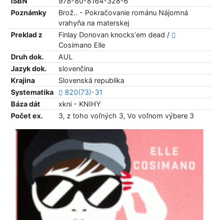
ISBN
978-80-8164-328-6
Poznámky
Brož.. - Pokračovanie románu Nájomná
vrahyňa na materskej
Preklad z
Finlay Donovan knocksʼem dead /
Cosimano Elle
Druh dok.
AUL
Jazyk dok.
slovenčina
Krajina
Slovenská republika
Systematika
820(73)-31
Báza dát
xkni - KNIHY
Počet ex.
3, z toho voľných 3, Vo voľnom výbere 3