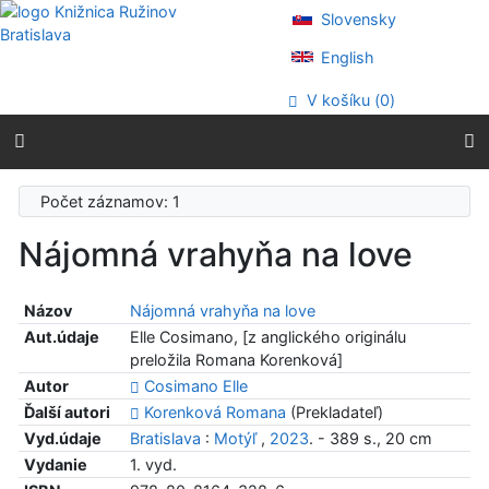
Prejsť na obsah
Slovensky
Prejsť na menu
Prehlásenie o webovej prístupnosti
English
V košíku (
0
)
Počet záznamov: 1
Nájomná vrahyňa na love
Názov
Nájomná vrahyňa na love
Aut.údaje
Elle Cosimano, [z anglického originálu
preložila Romana Korenková]
Autor
Cosimano Elle
Ďalší autori
Korenková Romana
(Prekladateľ)
Vyd.údaje
Bratislava
:
Motýľ
,
2023
. - 389 s., 20 cm
Vydanie
1. vyd.