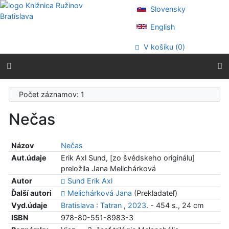
Prejsť na obsah
Slovensky
Prejsť na menu
Prehlásenie o webovej prístupnosti
English
V košíku (
0
)
Počet záznamov: 1
Nečas
Názov
Nečas
Aut.údaje
Erik Axl Sund, [zo švédskeho originálu]
preložila Jana Melichárková
Autor
Sund Erik Axl
Ďalší autori
Melichárková Jana
(Prekladateľ)
Vyd.údaje
Bratislava
:
Tatran
,
2023
. - 454 s., 24 cm
ISBN
978-80-551-8983-3