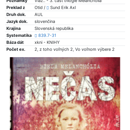
Poznámky
Viaz.. - 3. časť trilógie Melanchólia
Preklad z
Otid /
Sund Erik Axl
Druh dok.
AUL
Jazyk dok.
slovenčina
Krajina
Slovenská republika
Systematika
839.7-31
Báza dát
xkni - KNIHY
Počet ex.
2, z toho voľných 2, Vo voľnom výbere 2