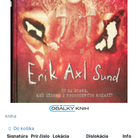
kniha
Do košíka
Signatúra
Prír.číslo
Lokácia
Dislokácia
Info