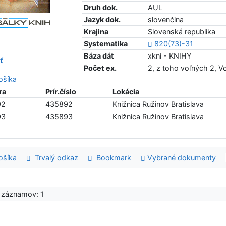
Druh dok.
AUL
Jazyk dok.
slovenčina
Krajina
Slovenská republika
Systematika
820(73)-31
Báza dát
xkni - KNIHY
ť
Počet ex.
2, z toho voľných 2, 
šíka
ra
Prír.číslo
Lokácia
92
435892
Knižnica Ružinov Bratislava
93
435893
Knižnica Ružinov Bratislava
šíka
Trvalý odkaz
Bookmark
Vybrané dokumenty
 záznamov: 1