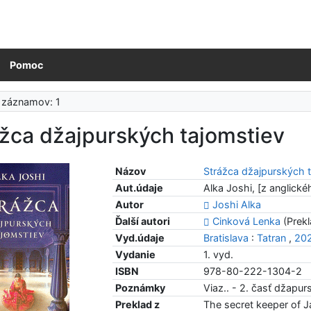
Pomoc
 záznamov: 1
žca džajpurských tajomstiev
Názov
Strážca džajpurských 
Aut.údaje
Alka Joshi, [z anglické
Autor
Joshi Alka
Ďalší autori
Cinková Lenka
(Prekl
Vyd.údaje
Bratislava
:
Tatran
,
20
Vydanie
1. vyd.
ISBN
978-80-222-1304-2
Poznámky
Viaz.. - 2. časť džapurs
Preklad z
The secret keeper of J