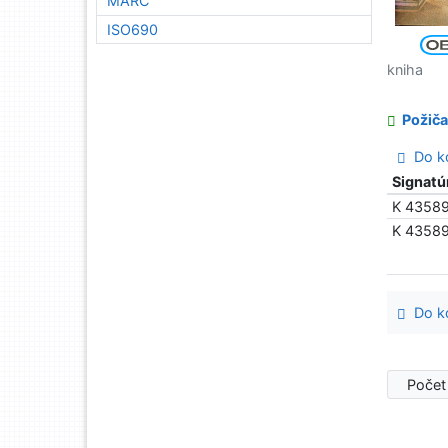
MARC
ISO690
kniha
Požiča
Do ko
Signatú
K 4358
K 4358
Do ko
Počet