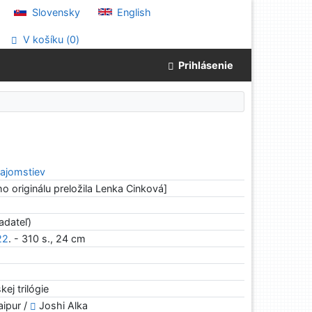
Slovensky
English
V košíku (
0
)
Prihlásenie
tajomstiev
ho originálu preložila Lenka Cinková]
adateľ)
22
. - 310 s., 24 cm
kej trilógie
aipur /
Joshi Alka