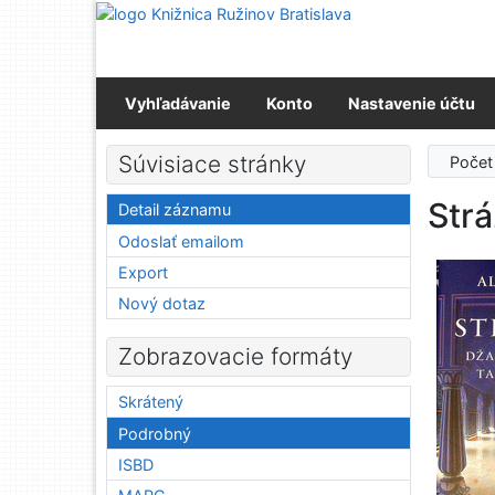
Prejsť na obsah
Prejsť na menu
Prehlásenie o webovej prístupnosti
Vyhľadávanie
Konto
Nastavenie účtu
Súvisiace stránky
Počet
Strá
Detail záznamu
Odoslať emailom
Export
Nový dotaz
Zobrazovacie formáty
Skrátený
Podrobný
ISBD