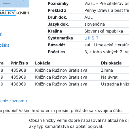
Poznámky
Viaz.. - Pre čitateľov 
Preklad z
Penny Draws a best fri
Druh dok.
AUL
Jazyk dok.
slovenčina
Krajina
Slovenská republika
ť
Systematika
II.S-7
Báza dát
aul - Umelecká literatú
šíka
Počet ex.
3, z toho voľných 2, 
ra
Prír.číslo
Lokácia
Dislokácia
08
435908
Knižnica Ružinov Bratislava
Zimná
09
435909
Knižnica Ružinov Bratislava
Na úvrati
69
436069
Knižnica Ružinov Bratislava
Ústredná knižn
enie záznamu
e prispieť Vašim hodnotením prosím prihláste sa k svojmu účtu.
tenie5/5
Obsah knižky veľmi dobre napasoval na aktuálne dian
aký typ kamarátstva sa oplatí bojovať.