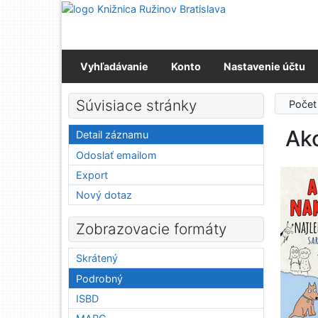
Prejsť na obsah
Prejsť na menu
Prehlásenie o webovej prístupnosti
Vyhľadávanie
Konto
Nastavenie účtu
Súvisiace stránky
Počet
Ako
Detail záznamu
Odoslať emailom
Export
Nový dotaz
Zobrazovacie formáty
Skrátený
Podrobný
ISBD