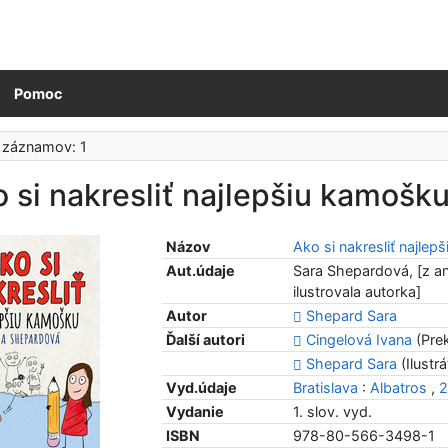
Pomoc
 záznamov: 1
 si nakresliť najlepšiu kamošk
Názov
Ako si nakresliť najle
Aut.údaje
Sara Shepardová, [z ang
ilustrovala autorka]
Autor
Shepard Sara
Ďalší autori
Cingelová Ivana
(Prek
Shepard Sara
(Ilustrá
Vyd.údaje
Bratislava
:
Albatros
,
Vydanie
1. slov. vyd.
ISBN
978-80-566-3498-1