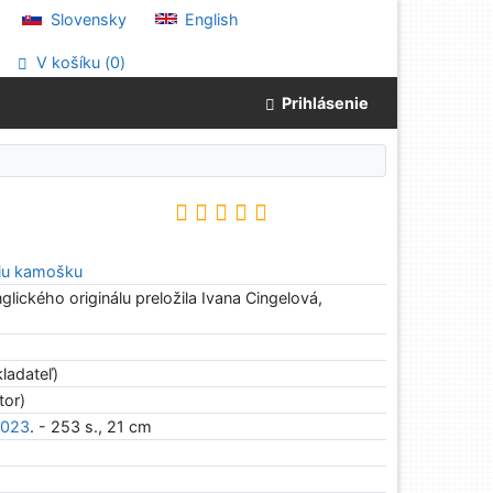
Slovensky
English
V košíku (
0
)
Prihlásenie
u
pšiu kamošku
lického originálu preložila Ivana Cingelová,
ladateľ)
tor)
2023
. - 253 s., 21 cm