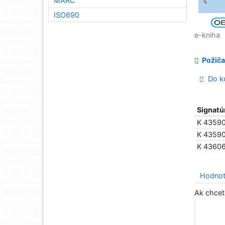
MARC
ISO690
e-kniha
Požiča
Do ko
Signatú
K 4359
K 4359
K 4360
Hodnot
Ak chcet
Hodno