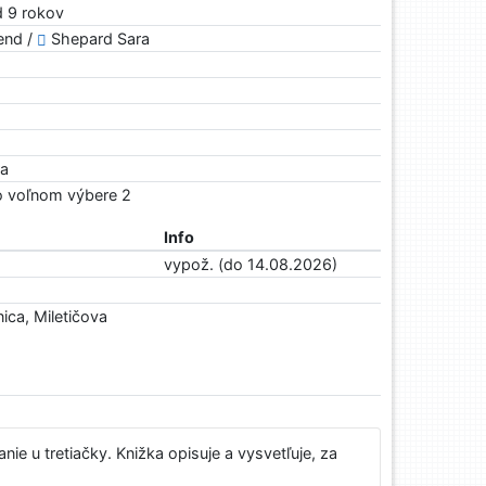
od 9 rokov
end /
Shepard Sara
ra
Vo voľnom výbere 2
Info
vypož. (do 14.08.2026)
ica, Miletičova
ie u tretiačky. Knižka opisuje a vysvetľuje, za