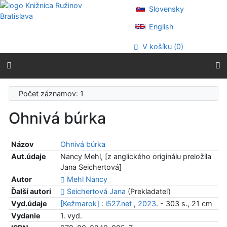
Prejsť na obsah
Slovensky
Prejsť na menu
Prehlásenie o webovej prístupnosti
English
V košíku (
0
)
Počet záznamov: 1
Ohnivá búrka
Názov
Ohnivá búrka
Aut.údaje
Nancy Mehl, [z anglického originálu preložila
Jana Seichertová]
Autor
Mehl Nancy
Ďalší autori
Seichertová Jana
(Prekladateľ)
Vyd.údaje
[Kežmarok]
:
i527.net
,
2023
. - 303 s., 21 cm
Vydanie
1. vyd.