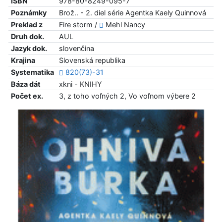
ISBN
978-80-8249-095-7
Poznámky
Brož.. - 2. diel série Agentka Kaely Quinnová
Preklad z
Fire storm /
Mehl Nancy
Druh dok.
AUL
Jazyk dok.
slovenčina
Krajina
Slovenská republika
Systematika
820(73)-31
Báza dát
xkni - KNIHY
Počet ex.
3, z toho voľných 2, Vo voľnom výbere 2