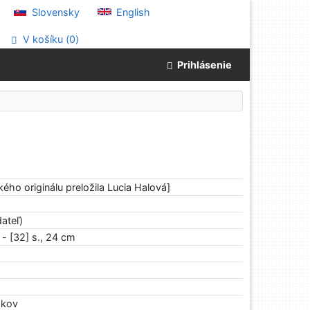
Slovensky
English
V košíku (
0
)
Prihlásenie
kého originálu preložila Lucia Halová]
ateľ)
. - [32] s., 24 cm
rokov