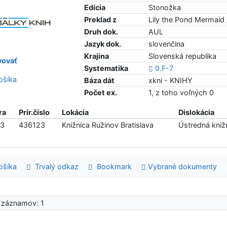
Edícia
Stonožka
Preklad z
Lily the Pond Mermaid
Druh dok.
AUL
Jazyk dok.
slovenčina
Krajina
Slovenská republika
ovať
Systematika
0.F-7
šíka
Báza dát
xkni - KNIHY
Počet ex.
1, z toho voľných 0
ra
Prír.číslo
Lokácia
Dislokácia
23
436123
Knižnica Ružinov Bratislava
Ústredná knižn
šíka
Trvalý odkaz
Bookmark
Vybrané dokumenty
 záznamov: 1