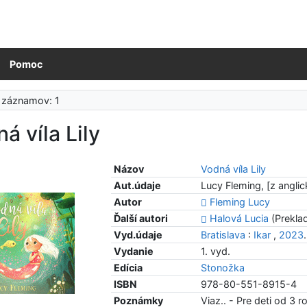
Pomoc
 záznamov: 1
á víla Lily
Názov
Vodná víla Lily
Aut.údaje
Lucy Fleming, [z anglic
Autor
Fleming Lucy
Ďalší autori
Halová Lucia
(Preklad
Vyd.údaje
Bratislava
:
Ikar
,
2023
Vydanie
1. vyd.
Edícia
Stonožka
ISBN
978-80-551-8915-4
Poznámky
Viaz.. - Pre deti od 3 