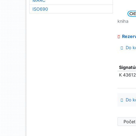
MARC
ISO690
kniha
Rezerv
Do ko
Signatú
K 4361
Do ko
Počet