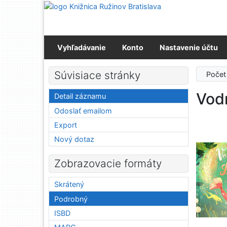
Prejsť na obsah
Prejsť na menu
Prehlásenie o webovej prístupnosti
Vyhľadávanie
Konto
Nastavenie účtu
Súvisiace stránky
Počet
Vodn
Detail záznamu
Odoslať emailom
Export
Nový dotaz
Zobrazovacie formáty
Skrátený
Podrobný
ISBD