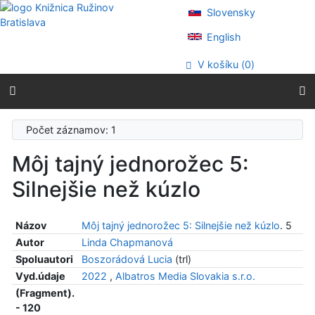
Prejsť na obsah
Slovensky
Prejsť na menu
Prehlásenie o webovej prístupnosti
English
V košíku (
0
)
Počet záznamov: 1
Môj tajný jednorožec 5:
Silnejšie než kúzlo
Názov
Môj tajný jednorožec 5: Silnejšie než kúzlo
. 5
Autor
Linda Chapmanová
Spoluautori
Boszorádová Lucia
(trl)
Vyd.údaje
2022
,
Albatros Media Slovakia s.r.o.
(Fragment).
- 120