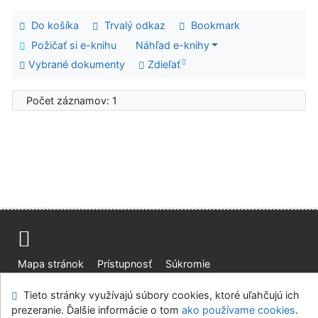
Do košíka
Trvalý odkaz
Bookmark
Požičať si e-knihu
Náhľad e-knihy
Vybrané dokumenty
Zdieľať
Počet záznamov: 1
Mapa stránok
Prístupnosť
Súkromie
Modul OpenSearch
Napíšte nám
Nastavenie cookies
Tieto stránky využívajú súbory cookies, ktoré uľahčujú ich
prezeranie. Ďalšie informácie o tom
ako používame cookies
.
Knižnica Ružinov Bratislava