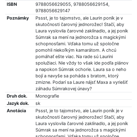
ISBN
9788056629055, 9788056629154,
9788056629147
Poznámky
Pssst, je to tajomstvo, ale Laurin poník je v
skutočnosti čarovný jednorožec! Stačí, aby
Laura vyslovila čarovné zaklínadlo, a jej poník
Súmrak sa mení na jednorožca s magickými
schopnosťami. Vďaka tomu už spoločne
pomohli niekoľkým kamarátom. A chcú
pomáhať ešte viac. Na rade sú Laurini
spolužiaci. Nie vždy to však ide podľa plánov
a napokon Súmrak ochorie. Laura sa o neho
bojí a navyše sa poháda s bratom, ktorý
zmizne. Podarí sa Laure nájsť Maxa a vyriešiť
záhadu Súmrakovej únavy?
Druh dok.
Monografie
Jazyk dok.
sk
Anotácia
Pssst, je to tajomstvo, ale Laurin poník je v
skutočnosti čarovný jednorožec! Stačí, aby
Laura vyslovila čarovné zaklínadlo, a jej poník
Súmrak sa mení na jednorožca s magickými
schopnosťami. Vďaka tomu už spoločne