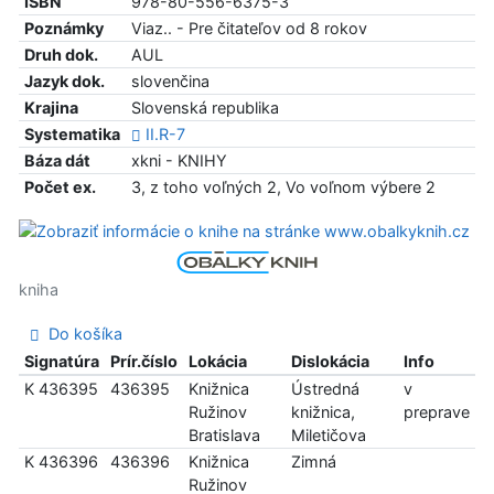
ISBN
978-80-556-6375-3
Poznámky
Viaz.. - Pre čitateľov od 8 rokov
Druh dok.
AUL
Jazyk dok.
slovenčina
Krajina
Slovenská republika
Systematika
II.R-7
Báza dát
xkni - KNIHY
Počet ex.
3, z toho voľných 2, Vo voľnom výbere 2
kniha
Do košíka
Signatúra
Prír.číslo
Lokácia
Dislokácia
Info
K 436395
436395
Knižnica
Ústredná
v
Ružinov
knižnica,
preprave
Bratislava
Miletičova
K 436396
436396
Knižnica
Zimná
Ružinov