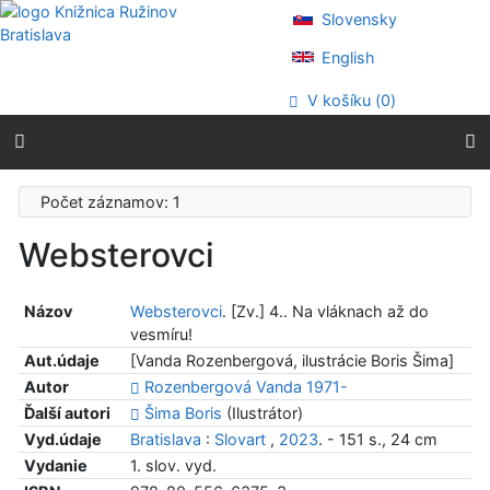
Prejsť na obsah
Slovensky
Prejsť na menu
Prehlásenie o webovej prístupnosti
English
V košíku (
0
)
Počet záznamov: 1
Websterovci
Názov
Websterovci
. [Zv.] 4.. Na vláknach až do
vesmíru!
Aut.údaje
[Vanda Rozenbergová, ilustrácie Boris Šima]
Autor
Rozenbergová Vanda 1971-
Ďalší autori
Šima Boris
(Ilustrátor)
Vyd.údaje
Bratislava
:
Slovart
,
2023
. - 151 s., 24 cm
Vydanie
1. slov. vyd.