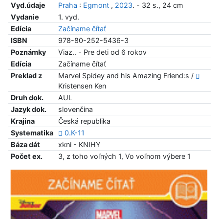
Vyd.údaje
Praha
:
Egmont
,
2023
. - 32 s., 24 cm
Vydanie
1. vyd.
Edícia
Začíname čítať
ISBN
978-80-252-5436-3
Poznámky
Viaz.. - Pre deti od 6 rokov
Edícia
Začíname čítať
Preklad z
Marvel Spidey and his Amazing Friend:s /
Kristensen Ken
Druh dok.
AUL
Jazyk dok.
slovenčina
Krajina
Česká republika
Systematika
0.K-11
Báza dát
xkni - KNIHY
Počet ex.
3, z toho voľných 1, Vo voľnom výbere 1