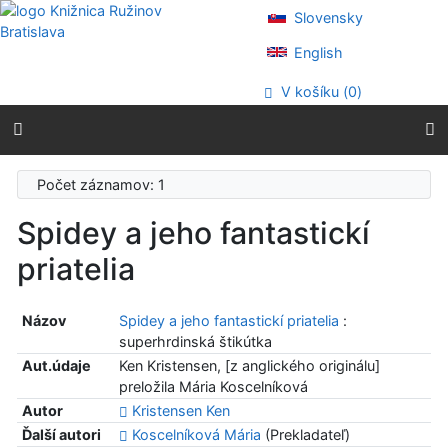
Prejsť na obsah
Slovensky
Prejsť na menu
Prehlásenie o webovej prístupnosti
English
V košíku (
0
)
Počet záznamov: 1
Spidey a jeho fantastickí
priatelia
Názov
Spidey a jeho fantastickí priatelia
:
superhrdinská štikútka
Aut.údaje
Ken Kristensen, [z anglického originálu]
preložila Mária Koscelníková
Autor
Kristensen Ken
Ďalší autori
Koscelníková Mária
(Prekladateľ)