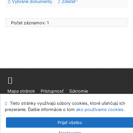
Vybrané dokumenty
Zdieľať
Počet záznamov: 1
Mapa stránok
Prístupnosť
Súkromie
Modul OpenSearch
Napíšte nám
Nastavenie cookies
Tieto stránky využívajú súbory cookies, ktoré uľahčujú ich
prezeranie. Ďalšie informácie o tom
ako používame cookies
.
Knižnica Ružinov Bratislava
©1993-2026
IPAC
v.4.8.63a
-
Cosmotron Slovakia, s.r.o.
Prijať všetko
Nastavenie