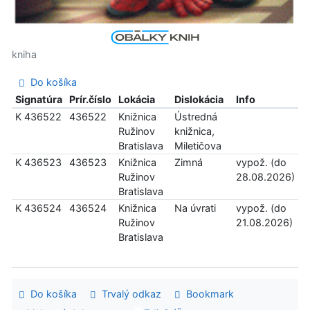
kniha
Do košíka
Signatúra
Prír.číslo
Lokácia
Dislokácia
Info
K 436522
436522
Knižnica
Ústredná
Ružinov
knižnica,
Bratislava
Miletičova
K 436523
436523
Knižnica
Zimná
vypož. (do
Ružinov
28.08.2026)
Bratislava
K 436524
436524
Knižnica
Na úvrati
vypož. (do
Ružinov
21.08.2026)
Bratislava
Do košíka
Trvalý odkaz
Bookmark